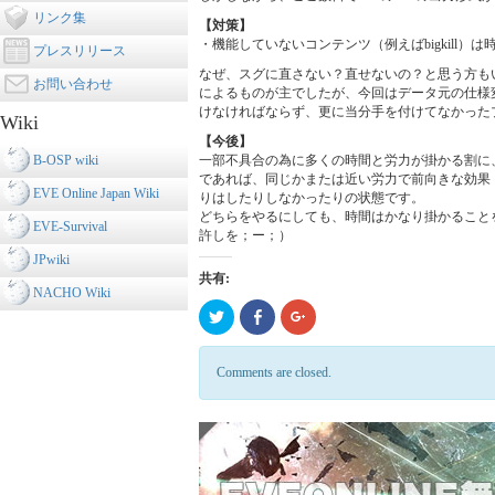
リンク集
【対策】
・機能していないコンテンツ（例えばbigkill
プレスリリース
なぜ、スグに直さない？直せないの？と思う方も
お問い合わせ
によるものが主でしたが、今回はデータ元の仕様
けなければならず、更に当分手を付けてなかった
Wiki
【今後】
B-OSP wiki
一部不具合の為に多くの時間と労力が掛かる割に
であれば、同じかまたは近い労力で前向きな効果
EVE Online Japan Wiki
りはしたりしなかったりの状態です。
どちらをやるにしても、時間はかなり掛かること
EVE-Survival
許しを；ー；）
JPwiki
共有:
NACHO Wiki
ク
Click
ク
リ
to
リ
ッ
share
ッ
ク
on
ク
し
Facebook
し
Comments are closed.
て
(新
て
Twitter
し
Google+
で
い
で
共
ウ
共
有
ィ
有
(新
ン
(新
し
ド
し
い
ウ
い
ウ
で
ウ