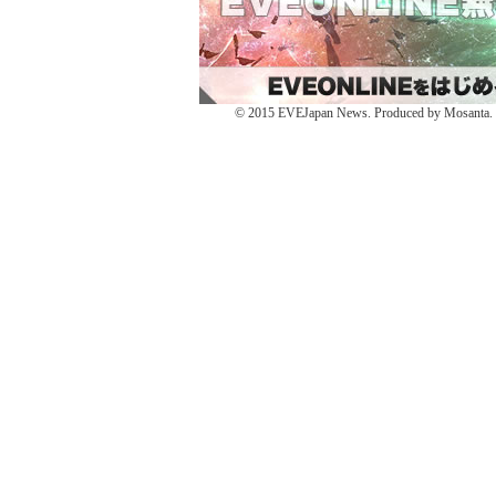
ィ
開
ィ
ン
き
ン
ド
ま
ド
ウ
す)
ウ
で
で
開
開
き
き
ま
ま
す)
す)
© 2015 EVEJapan News. Produced by Mosanta. De