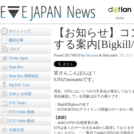
dotlan
【お知らせ】コ
サイトトップ
翻訳記事
する案内[Bigkill/
ブログ
Posted
2017/09/18
by
Mosanta
&
filed under
プレスリ
Twitter Japan
Rank Box
皆さんこんばんは！
Rank Box 期間指定
EJNのmosantaです。
Big Kill / Loss
現在、EJNにはいくつかの不具合が発生しており
日本人 分布図
現在確認している現象は以下の通りです。
EVE Trader
・Bigkill/Biglossの全て
・RANKBOXのアライランス関連のデータの一部
EVE Online 動画
【原因】
EVE Online 配信
・zkillのAPIの仕様変更の為
EJNは多くのデータ元をzkillから取得しておりま
仕様/広告
しかしながら、ここ数日でzkillのAPIの出力