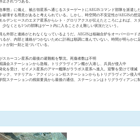
停止されつつある。
緊急事態」に備え、被占領星系へ通じるスターゲートにAEGISコマンド部隊を派遣
を破壊する用意があると考えられている。しかし、時空間の不安定性がAEGISの想
モルデンヒースのエヌア星系からレト・グロリアクスが伝えたところによれば、ス
、少なくとも1つの部隊はゲート内に入ることさえ難しい状況だという。
員も外部と連絡がとれなくなっているようだ。AEGISは核融合炉をオーバーロード
れるが、内部と連絡がつかないために計画は順調に進んでいない。時間が明らかに
ットが刻一刻と近づいている。
がスカーコン星系の最後の避難船を撃沈。死傷者数は不明
国議会ステーションから急報。トリグラヴィアン艦が入港し、兵員が侵入中
発化を受け、ゼイメス星系のアマー艦隊がララボス星系へ進入。迎撃を受けて壊滅
テック、マテリアル・アクイジション社ステーションからもトリグラヴィアン侵入
学院ステーションの残留要員から最後の通信、ステーションはトリグラヴィアンに
+