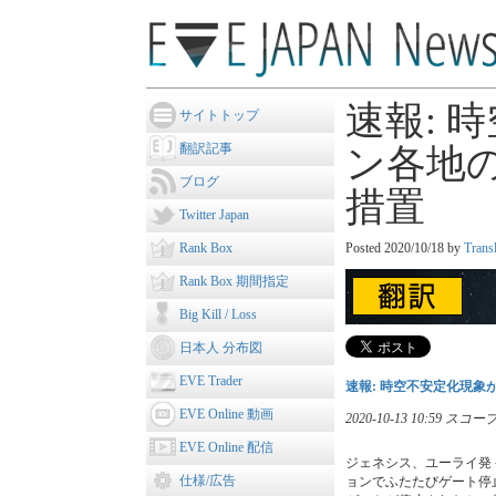
速報: 
サイトトップ
翻訳記事
ン各地
ブログ
措置
Twitter Japan
Rank Box
Posted
2020/10/18
by
Trans
Rank Box 期間指定
Big Kill / Loss
日本人 分布図
EVE Trader
速報: 時空不安定化現
EVE Online 動画
2020-10-13 10:59
EVE Online 配信
ジェネシス、ユーライ発
仕様/広告
ョンでふたたびゲート停