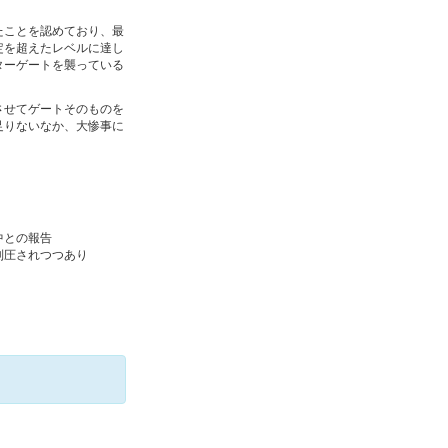
したことを認めており、最
定を超えたレベルに達し
ターゲートを襲っている
させてゲートそのものを
足りないなか、大惨事に
中との報告
制圧されつつあり