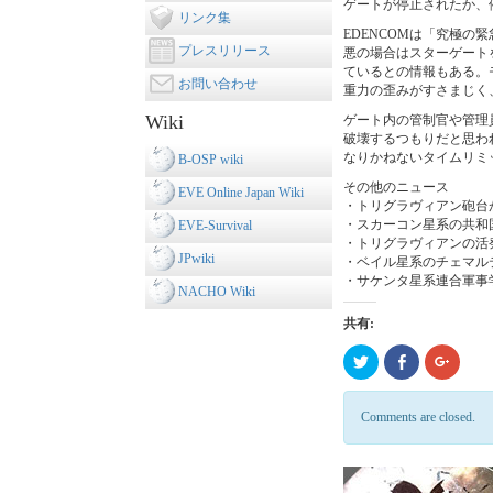
ゲートが停止されたか、
リンク集
EDENCOMは「究極の
プレスリリース
悪の場合はスターゲート
ているとの情報もある。
お問い合わせ
重力の歪みがすさまじく
Wiki
ゲート内の管制官や管理
破壊するつもりだと思わ
なりかねないタイムリミ
B-OSP wiki
その他のニュース
EVE Online Japan Wiki
・トリグラヴィアン砲台
・スカーコン星系の共和
EVE-Survival
・トリグラヴィアンの活
JPwiki
・ベイル星系のチェマル
・サケンタ星系連合軍事
NACHO Wiki
共有:
ク
Click
ク
リ
to
リ
ッ
share
ッ
ク
on
ク
し
Facebook
し
Comments are closed.
て
(新
て
Twitter
し
Google
で
い
で
共
ウ
共
有
ィ
有
(新
ン
(新