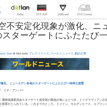
dotlan
EVE Kill
zkillboard
EVE Central
時空不安定化現象が激化、ニ
のスターゲートにふたたび
lation Team
&
filed under
プレスリリース
,
ワールドニュース
,
翻訳記事
.
象が激化、ニューエデン各地のスターゲートにふたたび一時停止措置
 スコープ、リナ・アンバー
－通商保護委員会スターゲート保安部の緊急計画にもとづき、トリグラヴィアン占
止措置がとられている。これまでのところ、ドメイン、モルデンヒース、エブリシ