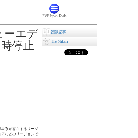
EVEJapan Tools
ューエデ
翻訳記事
The Mittani
一時停止
領星系が存在するリージ
ョアなどのリージョンで