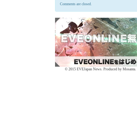
し
Facebook
し
Comments are closed.
て
(新
て
Twitter
し
Google+
で
い
で
共
ウ
共
有
ィ
有
(新
ン
(新
し
ド
し
い
ウ
い
ウ
で
ウ
ィ
開
ィ
ン
き
ン
ド
ま
ド
ウ
す)
ウ
で
で
開
開
き
き
ま
ま
す)
す)
© 2015 EVEJapan News. Produced by Mosanta. De