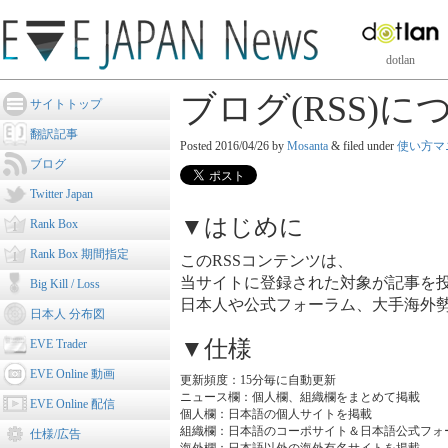
dotlan
ブログ(RSS)に
サイトトップ
翻訳記事
Posted
2016/04/26
by
Mosanta
&
filed under
使い方マ
ブログ
Twitter Japan
▼はじめに
Rank Box
Rank Box 期間指定
このRSSコンテンツは、
当サイトに登録された対象が記事を
Big Kill / Loss
日本人や公式フォーラム、大手海外
日本人 分布図
▼仕様
EVE Trader
EVE Online 動画
更新頻度：15分毎に自動更新
ニュース欄：個人欄、組織欄をまとめて掲載
EVE Online 配信
個人欄：日本語の個人サイトを掲載
組織欄：日本語のコーポサイト＆日本語公式フォ
仕様/広告