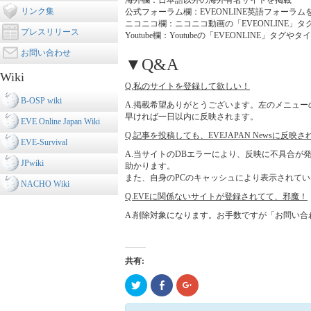
海外欄：日本語以外の海外有名サイトを掲載
リンク集
公式フォーラム欄：EVEONLINE英語フォーラム
ニコニコ欄：ニコニコ動画の「EVEONLINE」
プレスリリース
Youtube欄：Youtubeの「EVEONLINE」
お問い合わせ
▼Q&A
Wiki
Q.私のサイトを登録して欲しい！
B-OSP wiki
A.掲載希望ありがとうございます。左のメニュ
早ければ一日以内に反映されます。
EVE Online Japan Wiki
Q.記事を投稿しても、EVEJAPAN Newsに反映
EVE-Survival
A.当サイトのDBエラーにより、反映に不具合
JPwiki
助かります。
また、自身のPCのキャッシュにより表示されて
NACHO Wiki
Q.EVEに関係ないサイトが登録されてて、邪魔！
A.削除対象になります。お手数ですが「お問い
共有:
ク
Click
ク
リ
to
リ
ッ
share
ッ
ク
on
ク