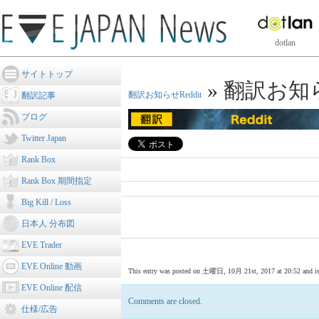
dotlan
サイトトップ
» 翻訳お知ら
翻訳お知らせReddit
翻訳記事
ブログ
Twitter Japan
Rank Box
Rank Box 期間指定
Big Kill / Loss
日本人 分布図
EVE Trader
EVE Online 動画
This entry was posted on 土曜日, 10月 21st, 2017 at 20:52 and is fi
EVE Online 配信
Comments are closed.
仕様/広告