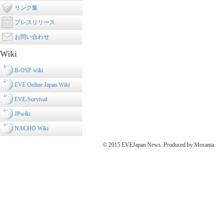
リンク集
プレスリリース
お問い合わせ
Wiki
B-OSP wiki
EVE Online Japan Wiki
EVE-Survival
JPwiki
NACHO Wiki
© 2015 EVEJapan News. Produced by Mosanta. De