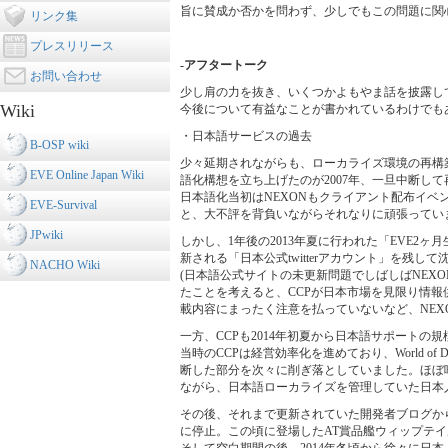
旨に賛成か否かを問わず、少しでもこの問題に関
リンク集
プレスリリース
-アフタートーク
お問い合わせ
少し肩の力を抜き、いくつかよもやま話を披露し
Wiki
今後について有益なことが書かれているわけでも
・日本語サービスの過去
B-OSP wiki
少々延期されながらも、ローカライズ環境の再構築
EVE Online Japan Wiki
語化構想を立ち上げたのが2007年、一旦中断して
日本語化当初はNEXONもクライアント配布イベ
EVE-Survival
と、大不評を背負いながらそれなりに頑張ってい
JPwiki
しかし、1年後の2013年夏に行われた「EVE
新される「日本公式twitterアカウント」を残し
NACHO Wiki
(日本語公式サイトの未更新問題でしばしばNEX
たことを考えると、CCPが日本市場を見限り情
載内容にまったく注意を払っていないなど、NEX
一方、CCPも2014年初夏から日本語サポートの
当時のCCPは経営効率化を進めており、World o
断した部分を次々に削ぎ落としていました。ほぼ唯一
ながら、日本語ローカライズを管理していた日本
その後、それまで更新されていた開発者ブログか
に停止。この頃に登場したAT賞品艦ウィップテ
そして空白期間の後、2014年冬頃から徐々に日