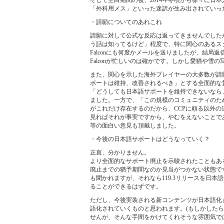
「外科用メス」といった迷訳が生み出されていっ
・請願についてのあれこれ
請願に対して公式な反応は返ってきませんでした
う話は知ってるけど」程度で、特に関心のあるス
Falconにも何度かメールを送りましたが、結局
Falconが忙しいのは確かです。しかし愛猫や雪の
また、関心を示した海外プレイヤーの大多数が請
ポートは維持、改善されるべき」とする全面的な
「どうしても日本語サポートを維持できないなら
ました。一方で、「この規模のコミュニティのた
がこれだけ存在するのだから、CCPに頼る以外の
見ればそれが事実ですから、やむをえないことで
等の面白い意見も頂戴しました。
・今後の日本語サポートはどうなっていく？
正直、分かりません。
より全面的なサポート廃止を示唆されたこともあ
廃止までの猶予期間なのか見当がつかない状態で
も聞かれますが、それなら119.3リリースを日
ることができるはずです。
ただし、今後実装される新コンテンツが日本語化
語化されていくものと思われます。(もしかした
せんが、そんな手間をかけてくれそうな雰囲気で