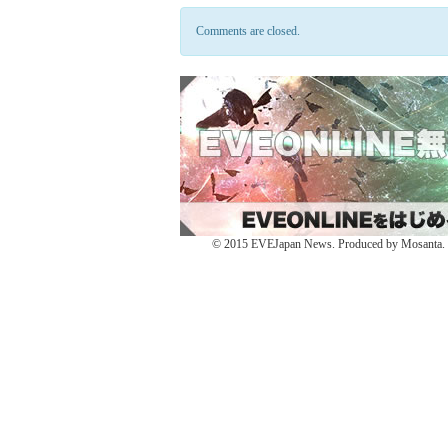
ッ
share
ッ
ク
on
ク
し
Facebook
し
Comments are closed.
て
(新
て
Twitter
し
Google+
で
い
で
共
ウ
共
有
ィ
有
(新
ン
(新
し
ド
し
い
ウ
い
ウ
で
ウ
ィ
開
ィ
ン
き
ン
ド
ま
ド
ウ
す)
ウ
で
で
開
開
き
き
ま
ま
す)
す)
© 2015 EVEJapan News. Produced by Mosanta. De