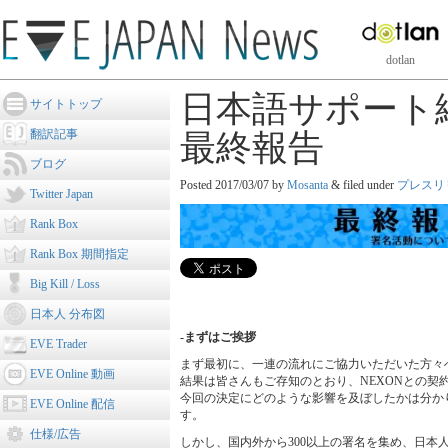
dotlan
日本語サポート
サイトトップ
翻訳記事
最終報告
ブログ
Posted
2017/03/07
by
Mosanta
&
filed under
プレスリ
Twitter Japan
Rank Box
Rank Box 期間指定
Big Kill / Loss
日本人 分布図
-まずはご挨拶
EVE Trader
まず最初に、一連の流れにご協力いただいた方々
EVE Online 動画
結果は皆さんもご存知のとおり、NEXONとの契
今回の決定にどのような影響を及ぼしたかは分か
EVE Online 配信
す。
仕様/広告
しかし、国内外から300以上の署名を集め、日