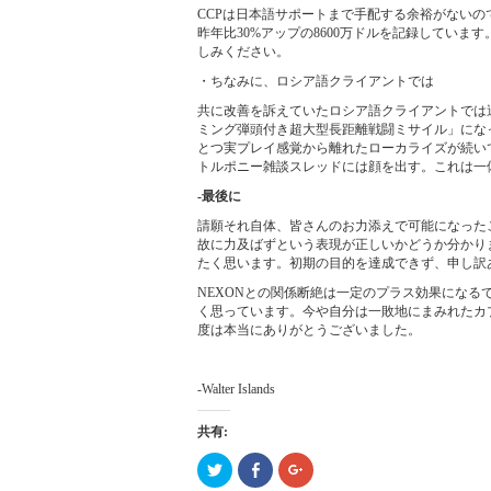
CCPは日本語サポートまで手配する余裕がないの
昨年比30%アップの8600万ドルを記録してい
しみください。
・ちなみに、ロシア語クライアントでは
共に改善を訴えていたロシア語クライアントでは
ミング弾頭付き超大型長距離戦闘ミサイル」にな
とつ実プレイ感覚から離れたローカライズが続い
トルポニー雑談スレッドには顔を出す。これは一
-最後に
請願それ自体、皆さんのお力添えで可能になった
故に力及ばずという表現が正しいかどうか分かり
たく思います。初期の目的を達成できず、申し訳
NEXONとの関係断絶は一定のプラス効果にな
く思っています。今や自分は一敗地にまみれたカ
度は本当にありがとうございました。
-Walter Islands
共有:
ク
Click
ク
リ
to
リ