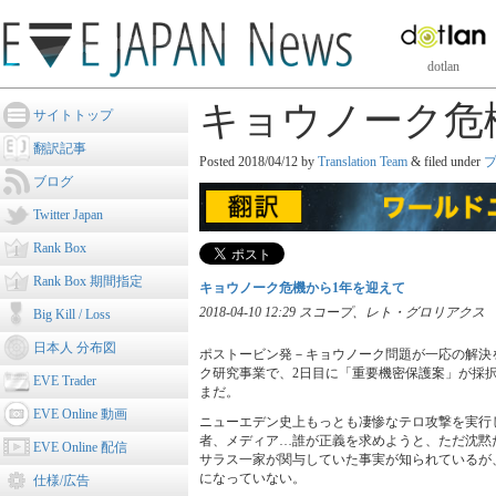
dotlan
キョウノーク危
サイトトップ
翻訳記事
Posted
2018/04/12
by
Translation Team
&
filed under
ブログ
Twitter Japan
Rank Box
Rank Box 期間指定
キョウノーク危機から1年を迎えて
2018-04-10 12:29 スコープ、レト・グロリアクス
Big Kill / Loss
日本人 分布図
ポストービン発－キョウノーク問題が一応の解決
ク研究事業で、2日目に「重要機密保護案」が採
EVE Trader
まだ。
EVE Online 動画
ニューエデン史上もっとも凄惨なテロ攻撃を実行
者、メディア…誰が正義を求めようと、ただ沈黙
EVE Online 配信
サラス一家が関与していた事実が知られているが
になっていない。
仕様/広告