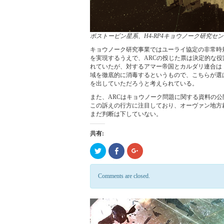
ポストービン星系、H4-RP4キョウノーク研究セ
キョウノーク研究事業ではユーライ協定の非常時
を実現するうえで、ARCの投じた票は決定的な
れていたが、対するアマー帝国とカルダリ連合は
域を徹底的に消毒するというもので、こちらが選ば
を出していただろうと考えられている。
また、ARCはキョウノーク問題に関する資料の
この訴えの行方に注目しており、オーヴァン地方
まだ判断は下していない。
共有:
ク
Click
ク
リ
to
リ
ッ
share
ッ
ク
on
ク
し
Facebook
し
Comments are closed.
て
(新
て
Twitter
し
Google+
で
い
で
共
ウ
共
有
ィ
有
(新
ン
(新
し
ド
し
い
ウ
い