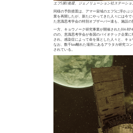
エフ5第1衛星、ジェノリューション社ステーショ
同様の予防措置は、アマー宙域のエフ5に浮かぶ
業を再開したが、新たにやってきた人々には今でも
た意識思考学会の特別オブザーバー達も、施設の
一方、キョウノーク研究事業が開催されたH4-R
のの、意識思考学会が各国のバイオテック企業に
され、感染症によって命を落とした人々と、キョ
なお、数千km離れた場所にあるアラタカ研究コンソーシアム
されている。