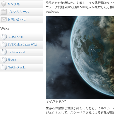
発見された治療法が功を奏し、指令執行局はキョ
リンク集
ウノーク問題全体では約2200万人が死亡したと推
民だった。
プレスリリース
お問い合わせ
Wiki
B-OSP wiki
EVE Online Japan Wiki
EVE-Survival
JPwiki
NACHO Wiki
オイジャネン2
生存者の治療と避難が終わったあと、ミルスカー
ジェクトとして、スクーベスタ社による再建が進