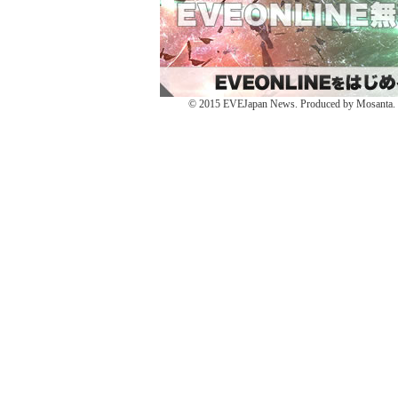
ウ
で
ウ
ィ
開
ィ
ン
き
ン
ド
ま
ド
ウ
す)
ウ
で
で
開
開
き
き
ま
ま
す)
す)
© 2015 EVEJapan News. Produced by Mosanta. De