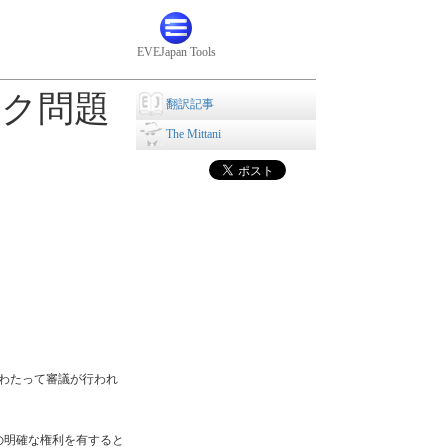
EVEJapan Tools
ーク問題
翻訳記事
The Mittani
ヶ月にわたって審議が行われ
の明確な権利を有すると