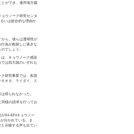
ことができ、連邦地方裁
4キョウノーク研究センタ
あるいは総合的な理由か
すから。彼らは透明性が
の行為が粗探しに過ぎな
たのでしょう」
」は、キョウノーク感染
点では四大国のいずれも
ーク研究事業では、各国
ラキオタ、ライダイ、ス
答は得られなかった。
に同様の請求を行ってお
H4-RP4キョウノー
見が分かれている。ま
だと示唆する声も出てい