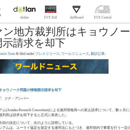
dotlan
EVE Kill
zkillboard
EVE Central
ァン地方裁判所はキョウノ
開示請求を却下
lation Team
&
filed under
プレスリリース
,
ワールドニュース
,
翻訳記事
.
キョウノーク問題の情報開示請求を却下
 スコープ、リナ・アンバー
Arataka Research Consortium)による連邦情報局への差止請求について、数
裁判所は請求を却下すると正式に発表した。
今回の決定について、次のように説明している。
シアムは、ユーライ協定を規定する連邦法にもとづき、連邦領内で事業を行う一定