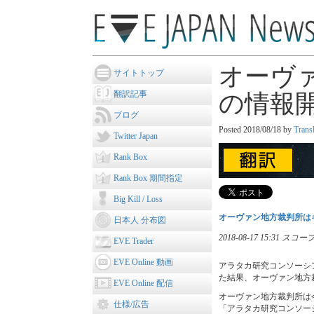
オーヴ
サイトトップ
翻訳記事
の情報
ブログ
Posted
2018/08/18
by
Trans
Twitter Japan
Rank Box
Rank Box 期間指定
Big Kill / Loss
オーヴァン地方裁判所は
日本人 分布図
2018-08-17 15:31
EVE Trader
EVE Online 動画
アラタカ研究コンソーシアム(
た結果、オーヴァン地方
EVE Online 配信
オーヴァン地方裁判所は
仕様/広告
「アラタカ研究コンソー