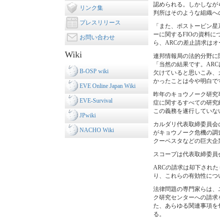
認められる。しかしなが
リンク集
判所はそのような組織へ
プレスリリース
「また、ポストービン星系
ーに関するFIOの資料
お問い合わせ
ら、ARCの差止請求は
Wiki
連邦情報局の法的分野に
「当然の結果です。AR
B-OSP wiki
欠けていると思いこみ、
かったことは今や明白で
EVE Online Japan Wiki
昨年のキョウノーク研究
EVE-Survival
症に関するすべての研究
この義務を遂行していな
JPwiki
カルダリ代表取締委員会
NACHO Wiki
がキョウノーク危機の調
クーベスタなどの巨大企
スコープは代表取締委員
ARCの請求は却下され
り、これらの有効性につ
法律問題の専門家らは、
ク研究センターへの請求
た、あらゆる関連事項を
る。