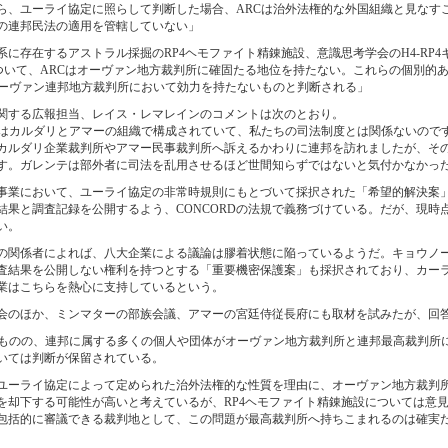
ら、ユーライ協定に照らして判断した場合、ARCは治外法権的な外国組織と見なす
の連邦民法の適用を管轄していない」
に存在するアストラル採掘のRP4ヘモファイト精錬施設、意識思考学会のH4-RP
について、ARCはオーヴァン地方裁判所に確固たる地位を持たない。これらの個別的
オーヴァン連邦地方裁判所において効力を持たないものと判断される」
関する広報担当、レイス・レマレインのコメントは次のとおり。
Cはカルダリとアマーの組織で構成されていて、私たちの司法制度とは関係ないので
カルダリ企業裁判所やアマー民事裁判所へ訴えるかわりに連邦を訪れましたが、そ
す。ガレンテは部外者に司法を乱用させるほど世間知らずではないと気付かなかっ
事業において、ユーライ協定の非常時規則にもとづいて採択された「希望的解決案
結果と調査記録を公開するよう、CONCORDの法規で義務づけている。だが、現時
い。
の関係者によれば、八大企業による議論は膠着状態に陥っているようだ。キョウノ
査結果を公開しない権利を持つとする「重要機密保護案」も採択されており、カー
業はこちらを熱心に支持しているという。
会のほか、ミンマターの部族会議、アマーの宮廷侍従長府にも取材を試みたが、回
たものの、連邦に属する多くの個人や団体がオーヴァン地方裁判所と連邦最高裁判所
いては判断が保留されている。
ユーライ協定によって定められた治外法権的な性質を理由に、オーヴァン地方裁判所が
を却下する可能性が高いと考えているが、RP4ヘモファイト精錬施設については意
包括的に審議できる裁判地として、この問題が最高裁判所へ持ちこまれるのは確実