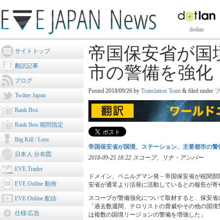
dotlan
帝国保安省が国
サイトトップ
翻訳記事
市の警備を強化
ブログ
Posted
2018/09/26
by
Translation Team
&
filed under
Twitter Japan
Rank Box
Rank Box 期間指定
Big Kill / Loss
帝国保安省が国境、ステーション、主要都市の警
日本人 分布図
2018-09-25 18:22 スコープ、リナ・アンバー
EVE Trader
ドメイン、ペニルグマン発－帝国保安省が税関部
EVE Online 動画
安省が通常より活発に活動しているとの報告が寄
スコープが警備強化について取材すると、保安省
EVE Online 配信
「過去数週間、テロリストの脅威やその他の国境
仕様/広告
は複数の国境リージョンの警備を増強した」