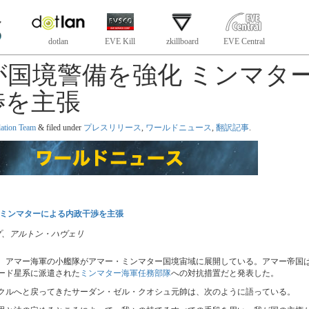
dotlan
EVE Kill
zkillboard
EVE Central
が国境警備を強化 ミンマタ
渉を主張
lation Team
&
filed under
プレスリリース
,
ワールドニュース
,
翻訳記事
.
 ミンマターによる内政干渉を主張
 スコープ、アルトン・ハヴェリ
、アマー海軍の小艦隊がアマー・ミンマター国境宙域に展開している。アマー帝国
ード星系に派遣された
ミンマター海軍任務部隊
への対抗措置だと発表した。
クルへと戻ってきたサーダン・ゼル・クオシュ元帥は、次のように語っている。