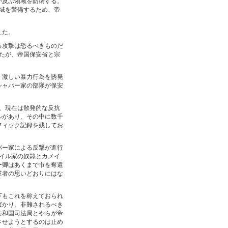
が及ぶ領域を防衛する。
域を警備するため、帝
えた。
る攻撃は恐るべきものだ
たが、帝国保安省と宗
、激しい暴力行為を誘発
シャパー家の部隊が保安
、現在は散発的な反抗
ルがあり、その中に数千
フィック記録を残してお
パー家による反撃が進行
イル家の奴隷とカメイ
ー卿はあくまで市を奪還
逆者の思いどおりにはな
下もこれを称えておられ
ばかり。非難されるべき
共和国司法局とやらが帝
させようとするのは止め