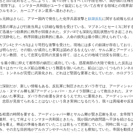
思と法の定めるところによって、我々の持てるすべての手段を用い、我が国の主権
1世陛下は、ミンマター共和国がユーライ協定にもとづいて占有する領域との境界宙
ウルモネン、カーニアイネン星系へ遣わされた」
ュ元帥はさらに、アマー国内で発生した化学兵器攻撃と
奴隷反乱
に関する続報も伝
惑星の軍および行政当局より詳細な報告を受けている。マブネン1とセーミ3に対す
て迅速かつ効果的に秩序が回復された。ダクバ4でも深刻な混乱状態が引き起こされ
で沈静化した。秩序回復は効果的に進み、人命の損失は最小限に抑えられている」
カブシ4とテベカ3はより苛烈な攻撃を受けた。現地には多くの奴隷が存在しており
は明らかだ。その狙いが成功した事実は認めざるをえないが、サルム家とアーディ
リモン教団、そして忠実な臣民の支援を得て、ほとんどの地域で治安を回復した」
者を最小限に抑えて都市部の鎮圧に成功している。惑星南部の大陸で発生した反乱は
我々はカーバヒルズ鉱山攻略という難題を強いられた。鉱山にはいくつものトンネ
だ。トンネルが完璧に武装化され、どれほど堅固な要塞と化していたか、ホログラ
だ深刻だが、新しい情報もある。反乱軍に制圧されたダバラ市では、アーディシャ
リル・ヌマイル卿も第7アーディシャパー・カメイラ部隊によって救出された。ヌマ
りぬいた事実は、ダバラ市の命運を決するうえで大いに重視され、アーディシャパ
、忠臣が見捨てられることはないという良き実例になるだろう。我々は異端者や反
る程度の時間を要する。アーディシャパー卿とサルム卿が賢き忍耐を見せ、女帝陛
連邦、そして何よりミンマター共和国ときたら、我が国の内政問題へ干渉を続ける
器を蓄え、蜂起の準備を進めていたことは前もって把握していた。同時に我々は、
み、その主な目的地がアルカブシやテべカだったことも察知していた。帝国を動揺