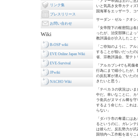
「アマー帝国は主のご意
リンク集
いと気高き女帝カティズ
国海軍をエッザーラ、コ
プレスリリース
サーダン・ゼル・クオシ
お問い合わせ
「女帝陛下の枢密院は各
ったが、治安部隊によっ
Wiki
教評議会が介入したこと
B-OSP wiki
「ご存知のように、アル
することが狙いだったの
EVE Online Japan Wiki
省、宗教評議会、聖テト
EVE-Survival
「アルカブシ4でも死傷
行為にまで縮小したが、
JPwiki
の反乱軍が潜んでいたの
きたいと思う」
NACHO Wiki
「テベカ３の状況はいま
中だ。幸いなことに、カ
ラ衛兵がヌマイル卿を守
するよう命じた。これは
らない」
「ダバラ市の奪還にはあ
るというのに、ガレンテ
は彼らだ。反乱勢力が武
国領内へ工作船を送りこ