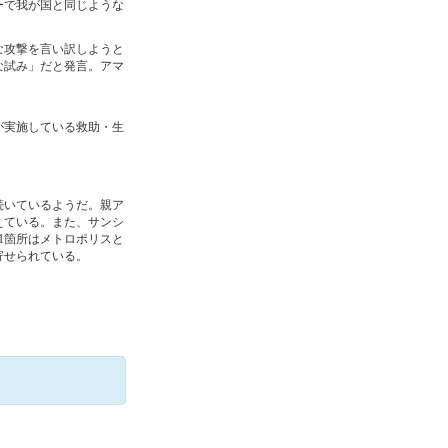
ーで我が国と同じような
な攻撃を言い訳しようと
な試み」だと発言。アマ
が実施している救助・生
続いているようだ。親ア
えている。また、サンシ
1箇所はメトロポリスと
寄せられている。