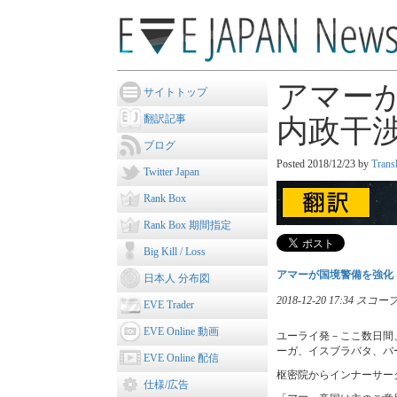
アマー
サイトトップ
翻訳記事
内政干
ブログ
Posted
2018/12/23
by
Trans
Twitter Japan
Rank Box
Rank Box 期間指定
Big Kill / Loss
アマーが国境警備を強化
日本人 分布図
2018-12-20 17:34
EVE Trader
EVE Online 動画
ユーライ発－ここ数日間
ーガ、イスブラバタ、バ
EVE Online 配信
枢密院からインナーサー
仕様/広告