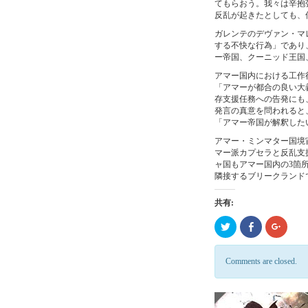
てもらおう。我々は辛抱
反乱が起きたとしても、
ガレンテのデヴァン・マ
する不快な行為」であり
ー帝国、クーニッド王国
アマー国内における工作
「アマーが都合の良い大
存支援任務への告発にも
発言の真意を問われると
「アマー帝国が解釈した
アマー・ミンマター国境
マー派カプセラと反乱支
ャ国もアマー国内の3箇
隣接するブリークランド
共有:
ク
Click
ク
リ
to
リ
ッ
share
ッ
ク
on
ク
し
Facebook
し
Comments are closed.
て
(新
て
Twitter
し
Google
で
い
で
共
ウ
共
有
ィ
有