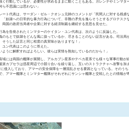
強く行動しているが、必要性が求めるままに動くこともある。ガレンテやミンマタ
何ら不思議には思わない」
レート代表は、サーダン・ゼル・クオシュ元帥のコメントが「民間人に対する残虐
、「奴隷への日常的な暴力行為について、非難の矛先を逸らそうとするグロテスク
、両国の政府当局者や企業に対する経済制裁を継続する意思を見せた。
行為を告発されたミンマターのケイタン・ユン代表は、次のように反論した。
義のもとで奴隷をどんな風に扱っているか、尽きることのない証言がある。司法局
、そうした証言と同じ程度の真実味がありますな！」
、ユン代表はこのように答えた。
いように解釈すればよろしい。彼らは実情を熟知しているのだから！」
宙域には両国の艦隊が展開し、アルカブシ星系やテベカ星系でも様々な軍事行動が
援派カプセラは惑星周辺で小競り合いを繰り返し、互いのストラクチャへ攻撃を加
所に侵入しており、アマーの安全保障を一層混乱させる要因となっている。そのうち
で、アマー艦隊とミンマター艦隊がそれぞれにサンシャ艦隊と交戦したとの情報が
+