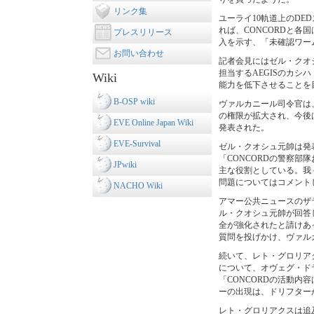
リンク集
ユーライ10軌道上のD
れば、CONCORDと各
プレスリリース
入を示す、「未確認ワー
お問い合わせ
記者会見にはゼル・クオ
担当するAEGISのカ
Wiki
能力を低下させることを
B-OSP wiki
ヴァルカニール司令官は、
の権限が拡大され、今後
EVE Online Japan Wiki
発表された。
EVE-Survival
ゼル・クオシュ元帥は発
「CONCORDの警察
JPwiki
主な役割としている。我
問題についてはコメント
NACHO Wiki
アマー公共ニュースのザ
ル・クオシュ元帥が回答
全が強化されたと請けあ
質問を投げかけ、ヴァル
続いて、レト・グロリア
について、オヴェグ・ド
「CONCORDの活動
ーの出現は、ドリフター
レト・グロリアクスは追