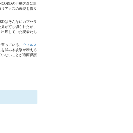
CORDの行動方針に影
ロリアクスの表現を借り
RDはそんなにカプセラ
会見が打ち切られたが、
、出席していた記者たち
を奮っている。
ウィルス
入を試みる攻撃が増える
ていないことが通商保護