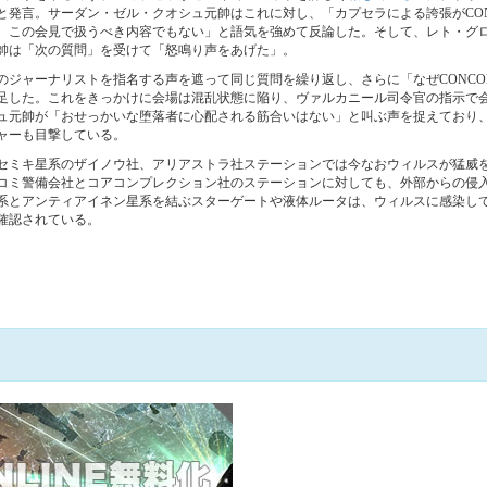
と発言。サーダン・ゼル・クオシュ元帥はこれに対し、「カプセラによる誇張がCON
、この会見で扱うべき内容でもない」と語気を強めて反論した。そして、レト・グ
帥は「次の質問」を受けて「怒鳴り声をあげた」。
のジャーナリストを指名する声を遮って同じ質問を繰り返し、さらに「なぜCONCO
足した。これをきっかけに会場は混乱状態に陥り、ヴァルカニール司令官の指示で
ュ元帥が「おせっかいな堕落者に心配される筋合いはない」と叫ぶ声を捉えており
ャーも目撃している。
セミキ星系のザイノウ社、アリアストラ社ステーションでは今なおウィルスが猛威
コミ警備会社とコアコンプレクション社のステーションに対しても、外部からの侵
系とアンティアイネン星系を結ぶスターゲートや液体ルータは、ウィルスに感染し
確認されている。
+