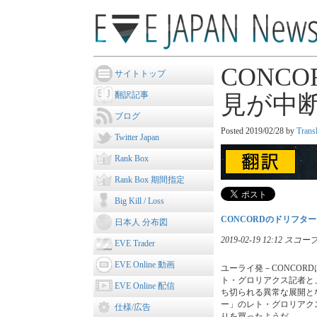
CONC
サイトトップ
翻訳記事
見が中
ブログ
Posted
2019/02/28
by
Trans
Twitter Japan
Rank Box
Rank Box 期間指定
Big Kill / Loss
CONCORDのドリフタ
日本人 分布図
2019-02-19 12:12
EVE Trader
EVE Online 動画
ユーライ発－CONCO
ト・グロリアクス記者と
EVE Online 配信
ち切られる異常な展開と
ー」のレト・グロリアク
仕様/広告
りを買ったようだ。