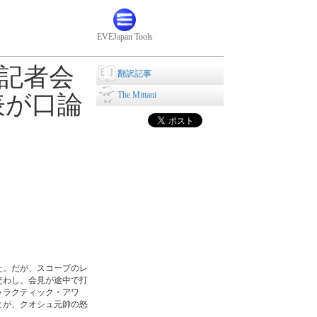
EVEJapan Tools
る記者会
翻訳記事
The Mittani
表が口論
た。だが、スコープのレ
交わし、会見が途中で打
ャラクティック・アワ
とが、クオシュ元帥の怒