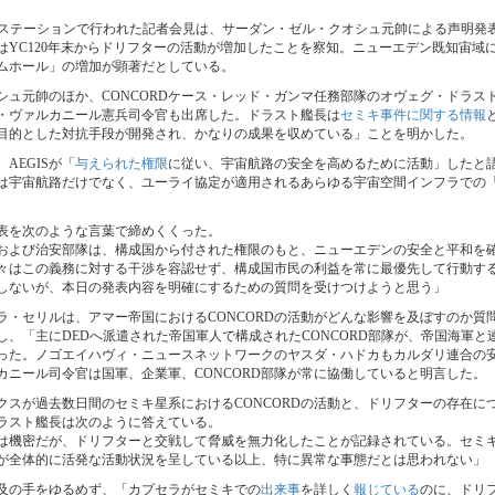
EDステーションで行われた記者会見は、サーダン・ゼル・クオシュ元帥による声明発
国はYC120年末からドリフターの活動が増加したことを察知。ニューエデン既知宙域
ムホール」の増加が顕著だとしている。
シュ元帥のほか、CONCORDケース・レッド・ガンマ任務部隊のオヴェグ・ドラス
シハ・ヴァルカニール憲兵司令官も出席した。ドラスト艦長は
セミキ事件に関する情報
目的とした対抗手段が開発され、かなりの成果を収めている」ことを明かした。
AEGISが「
与えられた権限
に従い、宇宙航路の安全を高めるために活動」したと語っ
は宇宙航路だけでなく、ユーライ協定が適用されるあらゆる宇宙空間インフラでの
表を次のような言葉で締めくくった。
部隊および治安部隊は、構成国から付された権限のもと、ニューエデンの安全と平和を
々はこの義務に対する干渉を容認せず、構成国市民の利益を常に最優先して行動す
しないが、本日の発表内容を明確にするための質問を受けつけようと思う」
ラ・セリルは、アマー帝国におけるCONCORDの活動がどんな影響を及ぼすのか質
し、「主にDEDへ派遣された帝国軍人で構成されたCONCORD部隊が、帝国海軍と
った。ノゴエイハヴィ・ニュースネットワークのヤスダ・ハドカもカルダリ連合の
カニール司令官は国軍、企業軍、CONCORD部隊が常に協働していると明言した。
クスが過去数日間のセミキ星系におけるCONCORDの活動と、ドリフターの存在に
ラスト艦長は次のように答えている。
内容は機密だが、ドリフターと交戦して脅威を無力化したことが記録されている。セミ
が全体的に活発な活動状況を呈している以上、特に異常な事態だとは思われない」
及の手をゆるめず、「カプセラがセミキでの
出来事
を詳しく
報じている
のに、ドリ