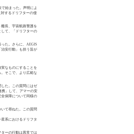
表で始まった。声明によ
に対するドリフターの侵
ト艦長、宇宙航路警護を
として、「ドリフターの
た。さらに、AEGIS
「治安行動」も担う旨が
確実なものにすることを
る。そこで、より広範な
問した。この質問にはゼ
連携」して、アマーの安
安全保障について同様の
ついて尋ねた。この質問
キ星系におけるドリフタ
フターの行動は異常では