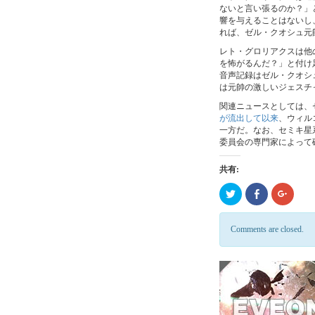
ないと言い張るのか？」
響を与えることはないし
れば、ゼル・クオシュ元
レト・グロリアクスは他
を怖がるんだ？」と付け
音声記録はゼル・クオシ
は元帥の激しいジェスチ
関連ニュースとしては、
が流出して以来
、ウィル
一方だ。なお、セミキ星
委員会の専門家によって
共有:
ク
Click
ク
リ
to
リ
ッ
share
ッ
ク
on
ク
し
Facebook
し
Comments are closed.
て
(新
て
Twitter
し
Google
で
い
で
共
ウ
共
有
ィ
有
(新
ン
(新
し
ド
し
い
ウ
い
ウ
で
ウ
ィ
開
ィ