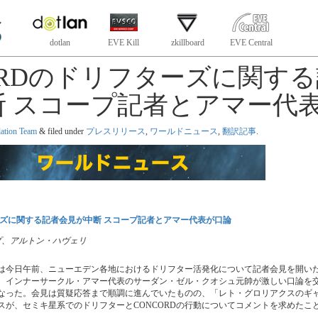
dotlan
EVE Kill
zkillboard
EVE Central
ORDのドリフターズに関す
断 スコープ記者とアマー代
lation Team
&
filed under
プレスリリース
,
ワールドニュース
,
翻訳記事
.
ーズに関する記者会見が中断 スコープ記者とアマー代表が口論
 スコープ、アルトン・ハヴェリ
RDは今日午前、ニューエデン各地におけるドリフター活発化について記者会見を開い
、インナーサークル・アマー代表のサーダン・ゼル・クオシュ元帥が激しい口論を
なった。会見は質疑応答まで順調に進んでいたものの、「レト・グロリアクスのギ
スが、セミキ星系でのドリフターとCONCORDの行動についてコメントを求めたこ