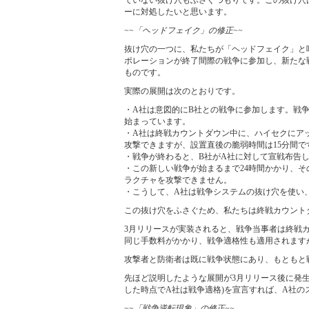
ーに対処したいと思います。
~~「ヘッドフェイク」の修正~~
抜け穴の一つに、私たちが「ヘッドフェイク」と
ポレーションが終了間際の戦争に参加し、新たな
ものです。
実際の展開は次のとおりです。
・A社は意図的にB社との戦争に参加します。戦
始まっています。
・A社は終戦カウントダウン中に、ハイセクにア
攻撃できますが、設置直後の脆弱時間は15分間
・戦争が終わると、B社がA社に対して宣戦布告
・この新しい戦争が始まるまで24時間かかり、
ラクチャを攻撃できません。
・こうして、A社は戦争システムの抜け穴を使い
この抜け穴をふさぐため、私たちは終戦カウント
3月リリースが実装されると、戦争当事者は終戦
同じ手数料がかかり、戦争適格性も適用されます
攻撃者と防衛者は既に戦争状態にあり、もともと
先ほど説明したような展開が3月リリース後に発
した時点でA社は戦争適格)を宣言すれば、A社
~~「戦争逆転現象」の修正~~