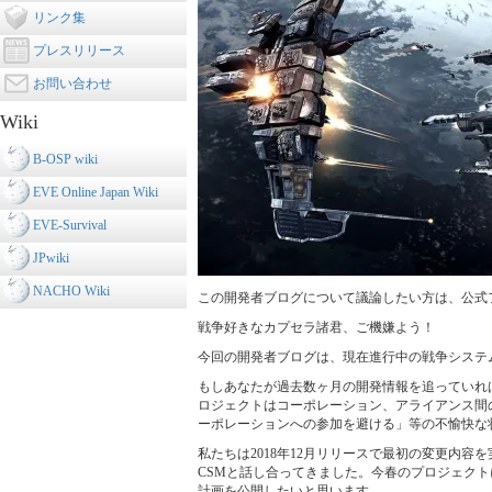
リンク集
プレスリリース
お問い合わせ
Wiki
B-OSP wiki
EVE Online Japan Wiki
EVE-Survival
JPwiki
NACHO Wiki
この開発者ブログについて議論したい方は、公式
戦争好きなカプセラ諸君、ご機嫌よう！
今回の開発者ブログは、現在進行中の戦争システ
もしあなたが過去数ヶ月の開発情報を追っていれ
ロジェクトはコーポレーション、アライアンス間
ーポレーションへの参加を避ける」等の不愉快な
私たちは2018年12月リリースで最初の変更内
CSMと話し合ってきました。今春のプロジェク
計画を公開したいと思います。