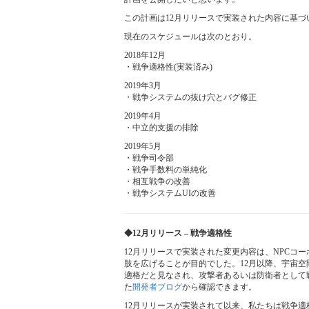
この計画は12月リリースで実装された内容に基づ
現在のスケジュールは次のとおり。
2018年12月
・戦争適格性(実装済み)
2019年3月
・戦争システムの抜け穴とバグ修正
2019年4月
・中立的支援の排除
2019年5月
・戦争司令部
・戦争手数料の単純化
・相互戦争の改善
・戦争システムUIの改善
◆12月リリース – 戦争適格性
12月リリースで実装された変更内容は、NPCコ
肢を広げることが目的でした。12月以降、宇宙
適格だと見なされ、攻撃者あるいは防衛者として
た
開発者ブログ
から確認できます。
12月リリースが実装されて以来、私たちは戦争