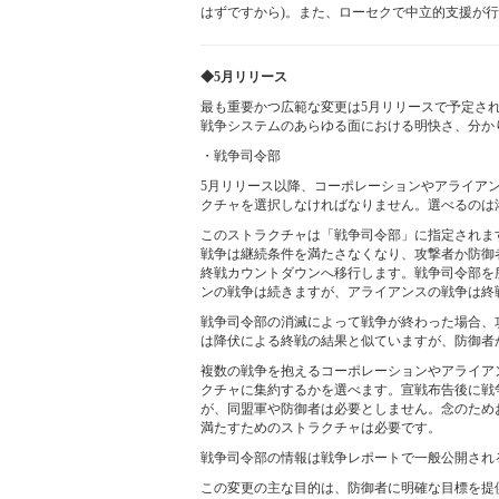
はずですから)。また、ローセクで中立的支援が
◆5月リリース
最も重要かつ広範な変更は5月リリースで予定さ
戦争システムのあらゆる面における明快さ、分か
・戦争司令部
5月リリース以降、コーポレーションやアライア
クチャを選択しなければなりません。選べるのは
このストラクチャは「戦争司令部」に指定されま
戦争は継続条件を満たさなくなり、攻撃者か防御
終戦カウントダウンへ移行します。戦争司令部を
ンの戦争は続きますが、アライアンスの戦争は終
戦争司令部の消滅によって戦争が終わった場合、
は降伏による終戦の結果と似ていますが、防御者
複数の戦争を抱えるコーポレーションやアライア
クチャに集約するかを選べます。宣戦布告後に戦
が、同盟軍や防御者は必要としません。念のため
満たすためのストラクチャは必要です。
戦争司令部の情報は戦争レポートで一般公開され
この変更の主な目的は、防御者に明確な目標を提