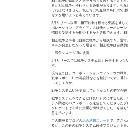
相互戦争の始め方と管理方法も改善する予定です
者が相互戦争へ移行させる必要があります。相互
ければなりません。私たちは相互戦争を円滑で理
セスを用いようと考えています。
5月リリース以降、相互戦争は招待と受諾を通し
ポレーション、アライアンスは他のコーポレーシ
招待を受諾するか拒否するかを選択できます。相
相互戦争当事者は自由に戦争から離脱でき、通常と
キルが発生しなかった場合も、相互戦争は自動的
・戦争システムUIの改善
5月リリースでは戦争システムUIも改善するつ
す。
現時点では、コーポレーションウィンドウの戦争
戦争レポートUIの再設計などを検討中です。通知
いでしょうか。
戦争システムUIを更新してからかなりの時間が
戦争システムをできるだけ良いものにするため、
テム関連のバグレポートを送信してくださったプ
グレポートは非常に貴重な情報源でした。今後も
意を払います。
この開発者ブログの
総合感想スレッド
で、皆さん
るか、この春の戦争システム改修プロジェクトを