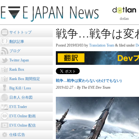
dotlan
戦争…戦争は変
サイトトップ
翻訳記事
Posted
2019/03/03
by
Translation Team
&
filed under
D
ブログ
Twitter Japan
Rank Box
Rank Box 期間指定
戦争…戦争は変わらない(わけでもない)
2019-02-27 – By The EVE Dev Team
Big Kill / Loss
日本人 分布図
EVE Trader
EVE Online 動画
EVE Online 配信
仕様/広告