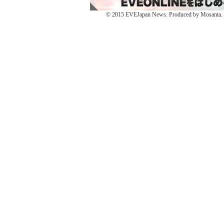
き
き
ま
ま
す)
す)
© 2015 EVEJapan News. Produced by Mosanta. De