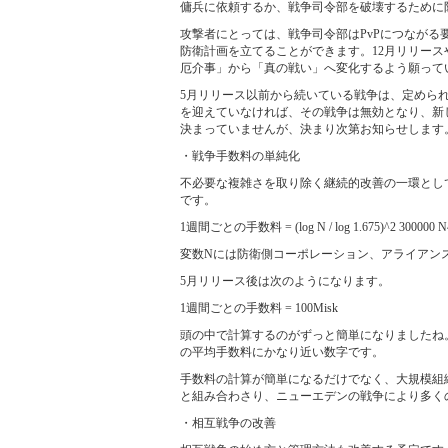
傭兵に依頼するか、戦争司令部を破壊するために
攻撃者にとっては、戦争司令部はPvPにつなが
防衛計画を立てることができます。12月リリー
厄介事」から「真の戦い」へ変化するよう願って
5月リリース以前から続いている戦争は、定めら
を迎えていなければ、その戦争は無効となり、新
決まっていませんが、決まり次第お知らせします
・戦争手数料の単純化
不必要な複雑さを取り除く継続的改善の一環とし
です。
1週間ごとの手数料 = (log N / log 1.675)^2 300000 N
変数Nには防衛側コーポレーション、アライアンスのメ
5月リリース後は次のようになります。
1週間ごとの手数料 = 100Misk
頭の中で計算するのがずっと簡単になりましたね
の平均手数料にかなり近い数字です。
手数料の計算が簡単になるだけでなく、大規模組
と組み合わさり、ニューエデンの戦争により多くの
・相互戦争の改善