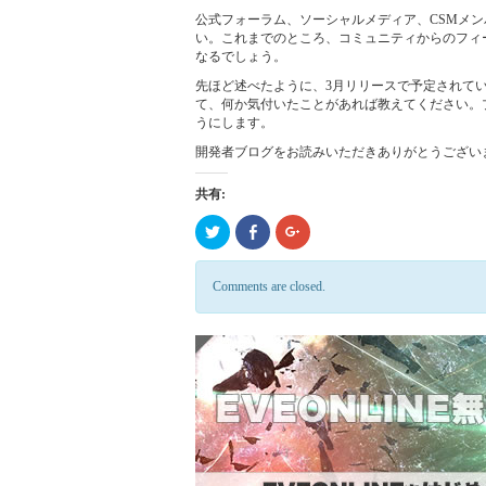
公式フォーラム、ソーシャルメディア、CSMメンバー、E
い。これまでのところ、コミュニティからのフィ
なるでしょう。
先ほど述べたように、3月リリースで予定されて
て、何か気付いたことがあれば教えてください。
うにします。
開発者ブログをお読みいただきありがとうござい
共有:
ク
Click
ク
リ
to
リ
ッ
share
ッ
ク
on
ク
し
Facebook
し
Comments are closed.
て
(新
て
Twitter
し
Google+
で
い
で
共
ウ
共
有
ィ
有
(新
ン
(新
し
ド
し
い
ウ
い
ウ
で
ウ
ィ
開
ィ
ン
き
ン
ド
ま
ド
ウ
す)
ウ
で
で
開
開