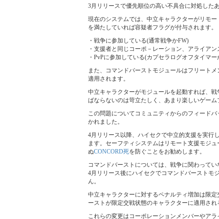
3月リリースで優先順位の高い不具合に対処した
現在のシステムでは、中立キャラクターがリモー
を満たしていれば容疑者フラグが付与されます。
・戦争に参加している(通常戦争かFW)
・支援者と同じコーポ－レーション、アライアンス
・PvPに参加している(カプセラログオフタイマー
また、コマンドバーストモジュールはフリートメ
適用されます。
中立キャラクターがモジュールを起動すれば、戦争
ばならないのは苛立たしく、あまり楽しいゲーム
この問題についてコミュニティからのフィードバ
かれました。
4月リリース以降、ハイセクで中立的支援を実行し
ます。セーフティシステムはリモート支援モジュ
ぬ
CONCORD死
を防ぐことをお勧めします。
コマンドバーストについては、戦争に関わってい
4月リリース後にハイセクでコマンドバーストモ
ん。
中立キャラクターに対するペナルティ増加は限定
ーストが限定交戦状態のキャラクターに適用され
これらの変更はコーポレーションメンバーやアラ