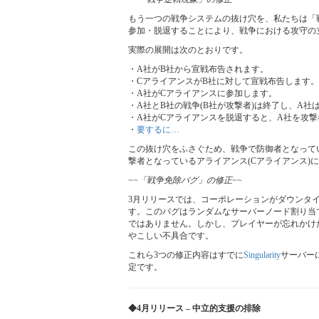
もう一つの戦争システムの抜け穴を、私たちは「
参加・脱退することにより、戦争における攻守の
実際の展開は次のとおりです。
・A社がB社から宣戦布告されます。
・CアライアンスがB社に対して宣戦布告します。
・A社がCアライアンスに参加します。
・A社とB社の戦争(B社が攻撃者)は終了し、A社
・A社がCアライアンスを脱退すると、A社を攻
・
要するに…
この抜け穴をふさぐため、戦争で防御者となってい
撃者となっているアライアンス(Cアライアンス)
~~「戦争免除バグ」の修正~~
3月リリースでは、コーポレーションがダウンタ
す。このバグはランダムなサーバーノード割り当
ではありません。しかし、プレイヤーが忘れかけ
やこしい不具合です。
これら3つの修正内容はすでに
Singularity
サーバーに
定です。
◆4月リリース – 中立的支援の排除