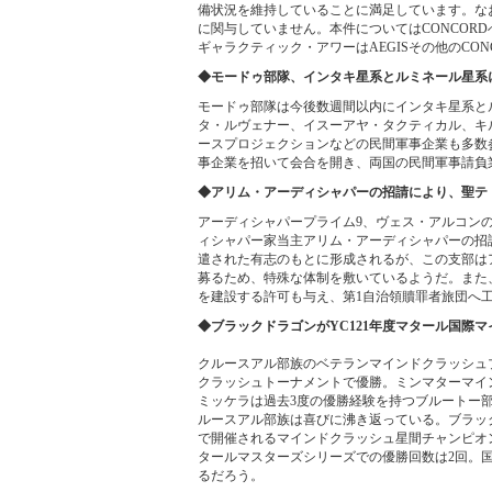
備状況を維持していることに満足しています。な
に関与していません。本件についてはCONCOR
ギャラクティック・アワーはAEGISその他のCO
◆モードゥ部隊、インタキ星系とルミネール星系
モードゥ部隊は今後数週間以内にインタキ星系と
タ・ルヴェナー、イスーアヤ・タクティカル、キ
ースプロジェクションなどの民間軍事企業も多数
事企業を招いて会合を開き、両国の民間軍事請負
◆アリム・アーディシャパーの招請により、聖テ
アーディシャパープライム9、ヴェス・アルコン
ィシャパー家当主アリム・アーディシャパーの招
遣された有志のもとに形成されるが、この支部は
募るため、特殊な体制を敷いているようだ。また
を建設する許可も与え、第1自治領贖罪者旅団へ
◆ブラックドラゴンがYC121年度マタール国際
クルースアル部族のベテランマインドクラッシュ
クラッシュトーナメントで優勝。ミンマターマイ
ミッケラは過去3度の優勝経験を持つブルートー
ルースアル部族は喜びに沸き返っている。ブラッ
で開催されるマインドクラッシュ星間チャンピオ
タールマスターズシリーズでの優勝回数は2回。
るだろう。