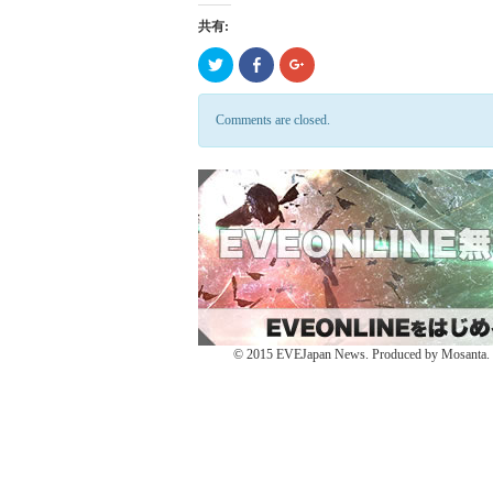
共有:
ク
Click
ク
リ
to
リ
ッ
share
ッ
ク
on
ク
し
Facebook
し
Comments are closed.
て
(新
て
Twitter
し
Google+
で
い
で
共
ウ
共
有
ィ
有
(新
ン
(新
し
ド
し
い
ウ
い
ウ
で
ウ
ィ
開
ィ
ン
き
ン
ド
ま
ド
ウ
す)
ウ
で
で
開
開
き
き
ま
ま
す)
す)
© 2015 EVEJapan News. Produced by Mosanta. De