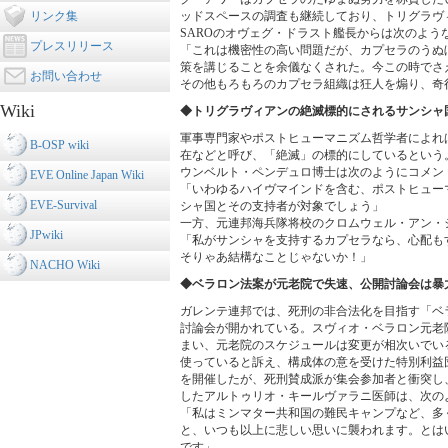
ッドスペースの調査も継続しており、トリグラヴ
リンク集
SAROのオヴェグ・ドラスト艦長からは次のよう
プレスリリース
「これは機密性の高い問題だが、カプセラのうぬぼ
策を講じることを余儀なくされた。今この時でさえ
お問い合わせ
その他もろもろのカプセラ組織は狂人を煽り、奇
Wiki
◆トリグラヴィアンの絶滅標的にされるサンシャ
軍事専門家やポストヒューマニズム哲学者によれ
B-OSP wiki
在などと呼び、「絶滅」の標的にしているという
ウンベルト・ペンデュロ博士は次のようにコメン
EVE Online Japan Wiki
「いわゆるハイヴマインドを含む、ポストヒュー
EVE-Survival
シャ国とその支持者が対象でしょう」
一方、元連邦海兵隊将校のクロムウェル・アン・
JPwiki
「私がサンシャを支持するカプセラなら、心配も
そりゃあ結構なことじゃないか！」
NACHO Wiki
◆ベラロン法案が元老院で失速、公開討論会は暴
ガレンテ連邦では、死刑の非合法化を目指す「ベ
討論会が開かれている。スヴィオ・ベラロン元老
まい、元老院のスケジュールは変更が相次いでい
使っていると訴え、構成体の意を受けた特別利益
を開催したが、死刑賛成派が集会参加者と衝突し
したアルトゥリオ・キールヴァラニ医師は、次の
「私はミンマター共和国の難民キャンプなど、多
と、いつも以上に悲しい思いに襲われます。とは
です」