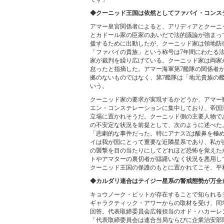
◆クーニッド王国は依然としてファバイ・コンス
アマー皇宮関係者によると、アリディアとクーニ
とカドール家の臣家のあいだで法的議論が強まっ
援するために出動したが、クーニッド家は領地防
「ファバイの貴族」という称号は7年間にわたる
家が裁判を繰り広げている。クーニッド家は両家
怠ったと指摘した。アマー海軍第7艦隊の関係者
拠のないものではなく、第7艦隊は「地元貴族の
いう。
クーニッド家の要求が実現するかどうか、アマー
エン・コンステレーションに集中しており、帝国
立場に置かれそうだ。クーニッド側の主要人物で
の不安定な状況を前提として、次のように述べた
「悲劇的な事件だった。特にアナス2は酸鼻を極
イは我が国にとって重要な近隣星系であり、私が
の襲撃を目の当たりにしてどれほど恐怖を覚えた
トやアマターの裏切者が躊躇いなく状況を悪用し
クーニッド王国の保護のもとに置かれてこそ、平
◆カルダリ連合はテイジー星系の警戒態勢が万全
キョウノーク・ピットが存在することで知られる
ギャラクティック・アワーからの取材を受け、同地
回答。代表取締委員会広報担当のオド・ハカーレ
「代表取締委員会は連合当局ならびに企業治安部