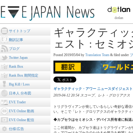
dotlan
ギャラクティッ
サイトトップ
翻訳記事
ェスト : セミオ
ブログ
Posted
2019/05/04
by
Translation Team
&
filed under
Twitter Japan
Rank Box
Rank Box 期間指定
Big Kill / Loss
ギャラクティック・アワー ニュースダイジェスト :
日本人 分布図
2019-04-12 20:54 スコープ、レト・グロリアクス
EVE Trader
トリグラヴィアンが発しているらしい奇妙な通信
EVE Online 動画
い。そこで「レト・グロリアクスのギャラクティ
◆カプセラはセミオシス・デバイス所有者に転送
EVE Online 配信
ここ何週間か、カプセラ達はトリグラヴィアンが
仕様/広告
ク・アワーはカプセラのたゆまぬ努力を称賛した