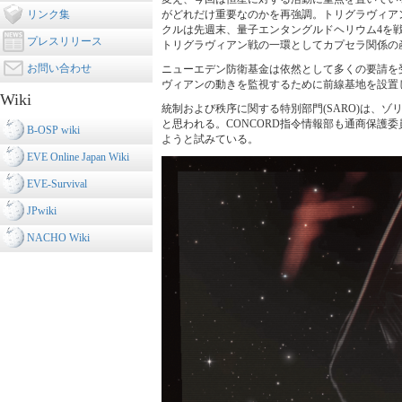
がどれだけ重要なのかを再強調。トリグラヴィアン
リンク集
クルは先週末、量子エンタングルドヘリウム4を
プレスリリース
トリグラヴィアン戦の一環としてカプセラ関係の
お問い合わせ
ニューエデン防衛基金は依然として多くの要請を受
ヴィアンの動きを監視するために前線基地を設置
Wiki
統制および秩序に関する特別部門(SARO)は、
と思われる。CONCORD指令情報部も通商保護
B-OSP wiki
ようと試みている。
EVE Online Japan Wiki
EVE-Survival
JPwiki
NACHO Wiki