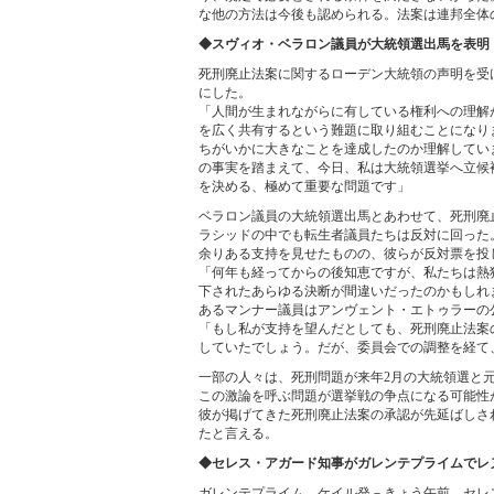
な他の方法は今後も認められる。法案は連邦全体
◆スヴィオ・ベラロン議員が大統領選出馬を表明
死刑廃止法案に関するローデン大統領の声明を受
にした。
「人間が生まれながらに有している権利への理解
を広く共有するという難題に取り組むことになり
ちがいかに大きなことを達成したのか理解してい
の事実を踏まえて、今日、私は大統領選挙へ立候
を決める、極めて重要な問題です」
ベラロン議員の大統領選出馬とあわせて、死刑廃
ラシッドの中でも転生者議員たちは反対に回った
余りある支持を見せたものの、彼らが反対票を投
「何年も経ってからの後知恵ですが、私たちは熱
下されたあらゆる決断が間違いだったのかもしれ
あるマンナー議員はアンヴェント・エトゥラーの
「もし私が支持を望んだとしても、死刑廃止法案
していたでしょう。だが、委員会での調整を経て
一部の人々は、死刑問題が来年2月の大統領選と
この激論を呼ぶ問題が選挙戦の争点になる可能性
彼が掲げてきた死刑廃止法案の承認が先延ばしさ
たと言える。
◆セレス・アガード知事がガレンテプライムでレ
ガレンテプライム、ケイル発－きょう午前、セレ