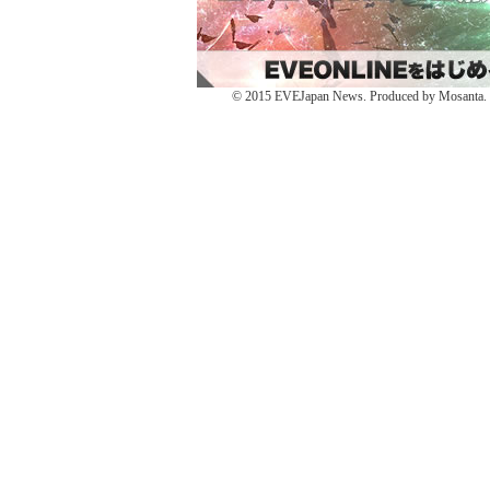
ン
き
ン
ド
ま
ド
ウ
す)
ウ
で
で
開
開
き
き
ま
ま
す)
す)
© 2015 EVEJapan News. Produced by Mosanta. De