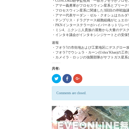
・CONCORD紛争監視局「一部カプセラがフロ
・アマー義勇軍がフロセスウィン星系とブリーク
・フロセスウィン星系に関連した3回目の停戦協
・アマー代表サーダン・ゼル・クオシュはカルダ
・テンプリス・ドラグナース細胞組織がヒュエロ
・PKNインターステラーがハイパーネットリレー
・ミシ4、ニクンニ人貴族の屋敷から大量のデス
・インタキ議会がインタキシンジケートとの安保
速報
・フオラ7の市街地および工業地区にデスグロー
・フオラ7でウシュラ・カーン(Ushra’Khan
・カメイラ・ロッジの強襲部隊がサフトガス星系
共有:
ク
Click
ク
リ
to
リ
ッ
share
ッ
ク
on
ク
し
Facebook
し
Comments are closed.
て
(新
て
Twitter
し
Google+
で
い
で
共
ウ
共
有
ィ
有
(新
ン
(新
し
ド
し
い
ウ
い
ウ
で
ウ
ィ
開
ィ