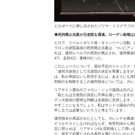
ビルボードに映し出されたゾリヤ・トリグラフの
◆死刑廃止法案が元老院を通過。ローデン政権は
ビロア、リベルトポリス発－キャンペーン活動、
ラロン元老院議員の死刑廃止法案は、ついにアン
れば、連邦レベルでの死刑が廃止され、連邦構成
471、反対422、棄権10だった。
このニュースについて、退任予定のジャックス・
「連邦大統領として元老院の決定を尊重しますが
は、私が承認ないし拒否するには、あまりにも深
刑執行を制限するこの連邦指令については、ガレ
リアサトン選出のファロン・シュウ議員は次のよ
「私たちは元老院の決定に不満を感じていますが
デン大統領の賢明な判断は全面的に支持します。
やすことになるでしょう。私はサンドゥ議会の代
申し立ては必要ないだろうと考えています」
連邦指令が承認されたとしても、ガレンテを構成
どうかテストしなければならず、有罪判決から死
定に照らせば、リアサトン6を流刑地として用い
り、規定で必要とされる条件を満たさないからだ