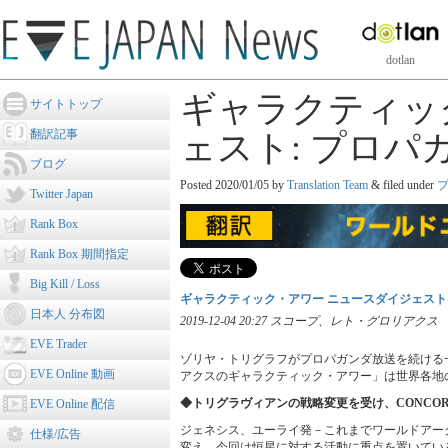
dotlan
ギャラクティッ
サイトトップ
翻訳記事
ェスト: プロパ
ブログ
Posted
2020/01/05
by
Translation Team
&
filed under
Twitter Japan
Rank Box
Rank Box 期間指定
Big Kill / Loss
ギャラクティック・アワー ニュースダイジェスト
日本人 分布図
2019-12-04 20:27 スコープ、レト・グロリアクス
EVE Trader
ゾリヤ・トリグラフがプロパガンダ放送を続ける
EVE Online 動画
アクスのギャラクティック・アワー」は世界各地
◆トリグラヴィアンの戦略変更を受け、CONCO
EVE Online 配信
ジェネシス、ユーライ発－これまでワールドアー
仕様/広告
変え、今回は恒星に対する活動に重点を置いている