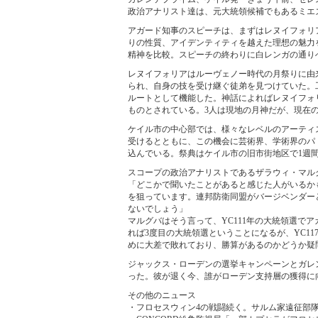
政治アナリスト達は、元大統領候補でもあるミエ
アガード知事のスピーチは、まずはレヌイフォリ
りの性質、アイデンティティを越えた理想の魅力
精神を比較。スピーチの終わりに白レンガの通り
レヌイフォリアはルーヴェノー時代の月祭りに由
られ、自身の技を受け継ぐ徒弟を見つけていた。
ルートとして機能した。神話によればレヌイフォ
ものとされている。3人は現地の月神だが、現在
ケイル市の中心部では、様々なレベルのアーティ
受けるとともに、この機会に芸術界、学術界のパ
込んでいる。祭典はケイル市の旧市街地区で1週
スコープの政治アナリストであるザラウィ・マル
「どこかで聞いたことがあると感じた人がいるか
を狙っています。連邦防衛同盟がバージベンダー
ないでしょう」
マルグバはそう言って、YC111年の大統領選で
れば3度目の大統領選ということになるが、YC1
めに大差で敗れており、勝算があるのかどうか疑
ジャックス・ローデンの選挙キャンペーンとガレ
った。彼が退く今、誰がローデン支持層の獲得に
その他のニュース
・フロセスウィン4の戦闘続く。サルム家遠征部