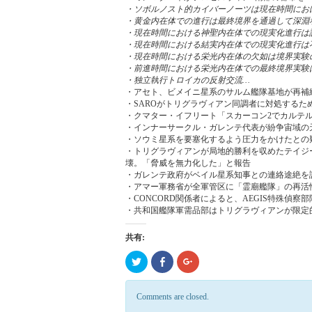
・ソボルノスト的カイバーノーツは現在時間にお
・黄金内在体での進行は最終境界を通過して深淵
・現在時間における神聖内在体での現実化進行は
・現在時間における結実内在体での現実化進行は
・現在時間における栄光内在体の欠如は境界実験
・前進時間における栄光内在体での最終境界実験
・独立執行トロイカの反射交流…
・アセト、ビメイニ星系のサルム艦隊基地が再補
・SAROがトリグラヴィアン同調者に対処するた
・クマター・イフリート「スカーコン2でカルテ
・インナーサークル・ガレンテ代表が紛争宙域の
・ソウミ星系を要塞化するよう圧力をかけたとの
・トリグラヴィアンが局地的勝利を収めたテイジ
壊。「脅威を無力化した」と報告
・ガレンテ政府がベイル星系知事との連絡途絶を
・アマー軍務省が全軍管区に「霊廟艦隊」の再活
・CONCORD関係者によると、AEGIS特殊偵
・共和国艦隊軍需品部はトリグラヴィアンが限定
共有:
ク
Click
ク
リ
to
リ
ッ
share
ッ
ク
on
ク
し
Facebook
し
Comments are closed.
て
(新
て
Twitter
し
Google+