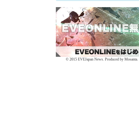
で
い
で
共
ウ
共
有
ィ
有
(新
ン
(新
し
ド
し
い
ウ
い
ウ
で
ウ
ィ
開
ィ
ン
き
ン
ド
ま
ド
ウ
す)
ウ
で
で
開
開
き
き
ま
ま
す)
す)
© 2015 EVEJapan News. Produced by Mosanta. De