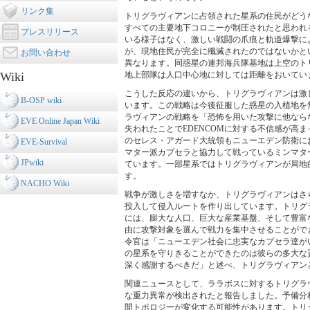
リンク集
トリグラヴィアンに占領された星系の住民がどう
すべての主要地下コロニーが制圧されたと思われ
プレスリリース
いる様子はなく、激しい戦闘の爪痕と軌道爆撃に
が、現地住民が完全に殲滅されたのではないかと
お問い合わせ
異なります。同惑星の連邦海兵隊基地は上空のト
地上部隊は人口中心地に対しては距離をおいてい
Wiki
こうした反応の違いから、トリグラヴィアンは激
B-OSP wiki
います。この戦略は今後征服した惑星の入植地を無
ラヴィアンの戦略を「恐怖を用いた攻撃に他なら
EVE Online Japan Wiki
失われたことでEDENCOMに対する不信感が高
のセレス・アガード大統領もニューエデン防衛にお
EVE-Survival
マター派カプセラと協力して戦っているミンマタ
JPwiki
ています。一部星系ではトリグラヴィアンが局地
す。
NACHO Wiki
戦争が激しさを増すなか、トリグラヴィアンはさ
投入して侵入ルートを作り出しています。トリグラ
には、膨大な人口、巨大な産業基盤、そして豊富
由に攻撃対象を選んで戦力を集中させることがで
令官は「ニューエデン社会に忠実なカプセラ達が
の星系を守りきることができたのは彼らの多大な貢
深く感謝するべきだ」と述べ、トリグラヴィアン
関連ニュースとして、ララボスに対するトリグラヴ
な重力異常が検出されたと報告しました。予備分
間トポロジーが変化する可能性があります。トリ