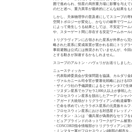
囲で進められ、恒星の局所重力場に影響を与えて
のだと述べ、重力異常が最終的にどんな結果をも
しかし、天体物理学の普及者にしてスコープの寄
空間トポロジーが変化し、かなりの確率でワーム
によって発生しうる結果としては、不安定ワーム
や、スターゲート間に存在する安定ワームホール
トリグラヴィアンに占領された星系が外界から完全
略された星系に変成装置が置かれる前にトリグラ
事前避難は公式には推奨されていませんが、今回の
とする動きが加速するかもしれません。
スコープのアルトン・ハヴェリがお送りしました
ニュースティッカー
・代表取締委員会が安保問題を協議、カルダリ金
・ヴァルカニール司令官が要塞化戦略におけるED
・ザイノウ社の予備調査によるとサケンタ3で生
・ツヌダン星系でカプセラ2,000人以上が参戦し
・フロセスウィン星系を脱出したアーディシャパ
・アガード大統領がトリグラヴィアンの軌道爆撃
・亡命を求めていたララボス星系の元貴族キルフ
・フロセスウィン星系における対惑星ドレッドノ
・ケイタン・ユンは「傭兵屋が偽善的なセリフを
・ピュアブラインドのネットワークがワーム被害
・CONCORD指令情報部がトリグラヴィアンに
・ミンマター軍がフロセスウィン4南部の都市を