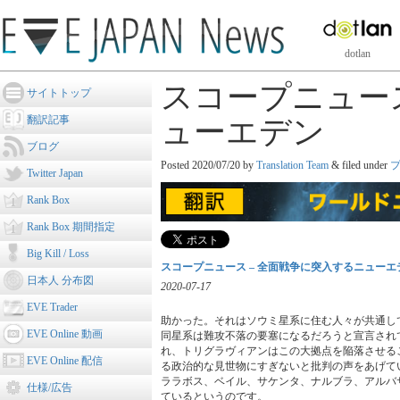
dotlan
スコープニュース
サイトトップ
翻訳記事
ューエデン
ブログ
Posted
2020/07/20
by
Translation Team
&
filed under
Twitter Japan
Rank Box
Rank Box 期間指定
Big Kill / Loss
スコープニュース – 全面戦争に突入するニューエ
日本人 分布図
2020-07-17
EVE Trader
助かった。それはソウミ星系に住む人々が共通して
EVE Online 動画
同星系は難攻不落の要塞になるだろうと宣言されて
れ、トリグラヴィアンはこの大拠点を陥落させる
EVE Online 配信
る政治的な見世物にすぎないと批判の声をあげてい
ララボス、ベイル、サケンタ、ナルブラ、アルバ
仕様/広告
ているというのです。