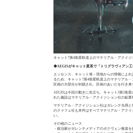
キャット7第4衛星軌道上のマテリアル・アクイジ
◆AEGISがキャット星系で「トリグラヴィアン
エッセンス、キャット発－現地からの情報によれば
るため、キャット7第4衛星軌道上のマテリアル
区画の大部分が封鎖され、区画のあいだを行き来
AEGISは今回の動きに先立ち、キャット3第2
れた施設はマテリアル・アクイジション社の鉱業
マテリアル・アクイジション社はガレンテ当局と現
のクァフェ社も本件はすべてマテリアル・アクイ
い。
その他のニュース
・政治家がガレンテメディアのポクヴェン報道を