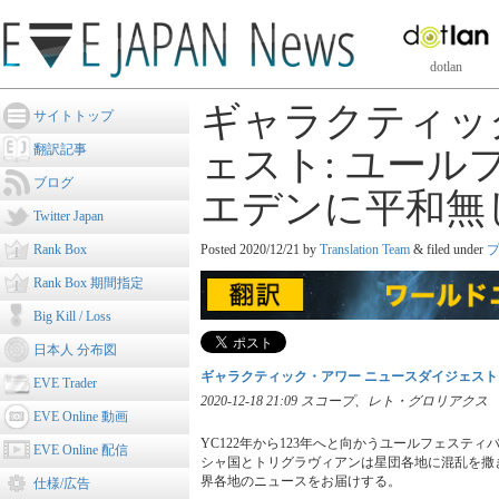
dotlan
ギャラクティッ
サイトトップ
翻訳記事
ェスト: ユー
ブログ
エデンに平和無
Twitter Japan
Rank Box
Posted
2020/12/21
by
Translation Team
&
filed under
Rank Box 期間指定
Big Kill / Loss
日本人 分布図
ギャラクティック・アワー ニュースダイジェスト
EVE Trader
2020-12-18 21:09 スコープ、レト・グロリアクス
EVE Online 動画
YC122年から123年へと向かうユールフェス
EVE Online 配信
シャ国とトリグラヴィアンは星団各地に混乱を撒
界各地のニュースをお届けする。
仕様/広告