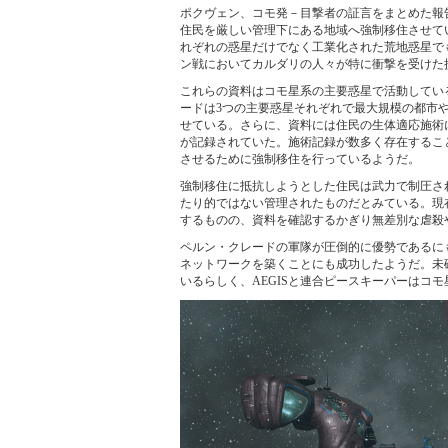
ポクヴェン、コモ発－目撃者の証言をまとめた報
住民を厳しい管理下にある地域へ強制移住させて
れぞれの惑星だけでなく工業化された荒地惑星で
ン戦においてカルダリの人々が特に衝撃を受けた
これらの資料はコモ星系の主要惑星で活動してい
ードは3つの主要惑星それぞれで最大規模の都市
せている。さらに、資料には住民の生体適応施術
が記録されていた。施術記録が数多く存在するこ
させるために強制移住を行っているようだ。
強制移住に抵抗しようとした住民は武力で制圧さ
たり的ではない管理されたものだとみている。現
するものの、資料を確認するかぎり無差別な虐殺
ペルン・クレードの軍隊が圧倒的に優勢であるに
ネットワークを築くことにも成功したようだ。未確
いるらしく、AEGISと連合ピースキーパーはコ