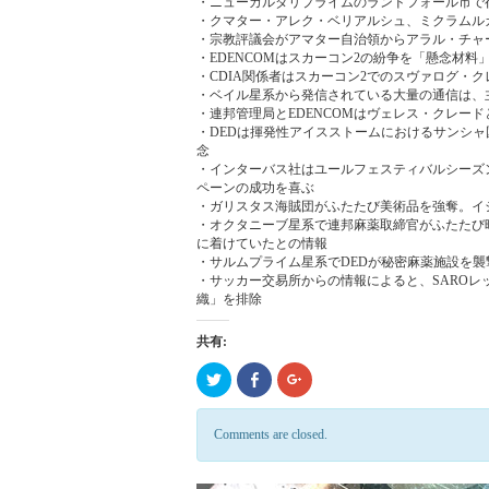
・ニューカルダリプライムのランドフォール市で
・クマター・アレク・ベリアルシュ、ミクラムル
・宗教評議会がアマター自治領からアラル・チャ
・EDENCOMはスカーコン2の紛争を「懸念材
・CDIA関係者はスカーコン2でのスヴァログ・ク
・ベイル星系から発信されている大量の通信は、
・連邦管理局とEDENCOMはヴェレス・クレー
・DEDは揮発性アイスストームにおけるサンシ
念
・インターバス社はユールフェスティバルシーズ
ペーンの成功を喜ぶ
・ガリスタス海賊団がふたたび美術品を強奪。イシ
・オクタニーブ星系で連邦麻薬取締官がふたたび
に着けていたとの情報
・サルムプライム星系でDEDが秘密麻薬施設を
・サッカー交易所からの情報によると、SARO
織」を排除
共有:
ク
Click
ク
リ
to
リ
ッ
share
ッ
ク
on
ク
し
Facebook
し
Comments are closed.
て
(新
て
Twitter
し
Google+
で
い
で
共
ウ
共