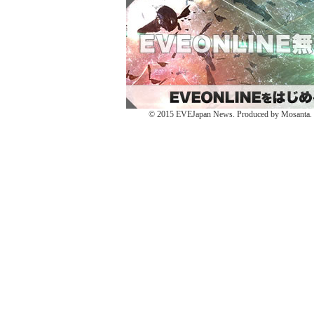
有
ィ
有
(新
ン
(新
し
ド
し
い
ウ
い
ウ
で
ウ
ィ
開
ィ
ン
き
ン
ド
ま
ド
ウ
す)
ウ
で
で
開
開
き
き
ま
ま
す)
す)
© 2015 EVEJapan News. Produced by Mosanta. De