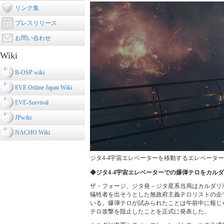
リンク集
プレスリリース
お問い合わせ
Wiki
B-OSP wiki
EVE Online Japan Wiki
EVE-Survival
JPwiki
NACHO Wiki
ジタ4-4宇宙エレベーターを移動するエレベータ
◆ジタ4-4宇宙エレベーターでの爆弾テロをカル
ザ・フォージ、ジタ発－ジタ星系当局はカルダリ
犠牲者を出そうとした無政府主義テロリストの企
いる。爆弾テロが試みられたことは午前中に報じ
テロ攻撃を阻止したことを正式に発表した。