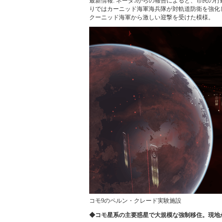
最新情報: ネーダ5からの報告によると、市民の
りではカーニッド海軍海兵隊が対軌道防衛を強化
クーニッド海軍から激しい迎撃を受けた模様。
コモ9のペルン・クレード実験施設
◆コモ星系の主要惑星で大規模な強制移住。現地