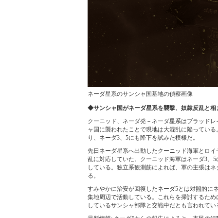
ネーダ星系のサンシャ国基地の偵察画像
◆サンシャ国がネーダ星系を襲撃、奴隷反乱と相
クーニッド、ネーダ発－ネーダ星系はブラッドレ
ャ国に襲われたことで現地は大混乱に陥っている
り、ネーダ3、5にも降下を試みた模様だ。
先日ネーダ星系へ出動したクーニッド海軍とロイ
乱に対応していた。クーニッド海軍はネーダ3、
している。独立系観測筋によれば、軍の主張はネ
る。
すみやかに治安が回復したネーダ5とは対照的に
集地周辺で活動している。これらを掃討するため
しているサンシャ部隊と交戦中だとも言われてい