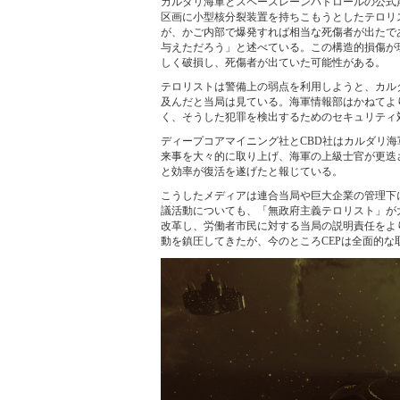
カルダリ海軍とスペースレーンパトロールの公式
区画に小型核分裂装置を持ちこもうとしたテロリ
が、かご内部で爆発すれば相当な死傷者が出たで
与えただろう」と述べている。この構造的損傷が
しく破損し、死傷者が出ていた可能性がある。
テロリストは警備上の弱点を利用しようと、カル
及んだと当局は見ている。海軍情報部はかねてよ
く、そうした犯罪を検出するためのセキュリティ
ディープコアマイニング社とCBD社はカルダリ
来事を大々的に取り上げ、海軍の上級士官が更迭
と効率が復活を遂げたと報じている。
こうしたメディアは連合当局や巨大企業の管理下
議活動についても、「無政府主義テロリスト」が
改革し、労働者市民に対する当局の説明責任をよ
動を鎮圧してきたが、今のところCEPは全面的な