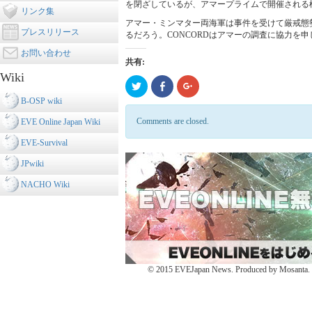
を閉ざしているが、アマープライムで開催される
リンク集
アマー・ミンマター両海軍は事件を受けて厳戒態
プレスリリース
るだろう。CONCORDはアマーの調査に協力を
お問い合わせ
共有:
Wiki
ク
Click
ク
リ
to
リ
B-OSP wiki
ッ
share
ッ
ク
on
ク
し
Facebook
し
Comments are closed.
EVE Online Japan Wiki
て
(新
て
Twitter
し
Google+
EVE-Survival
で
い
で
共
ウ
共
有
ィ
有
JPwiki
(新
ン
(新
し
ド
し
NACHO Wiki
い
ウ
い
ウ
で
ウ
ィ
開
ィ
ン
き
ン
ド
ま
ド
ウ
す)
ウ
で
で
開
開
き
き
ま
ま
す)
す)
© 2015 EVEJapan News. Produced by Mosanta. De