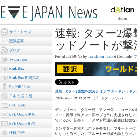
dotlan
速報: タヌー2
サイトトップ
翻訳記事
ッドノートが撃
ブログ
Posted
2021/04/28
by
Translation Team
&
filed under
Twitter Japan
Rank Box
Rank Box 期間指定
Big Kill / Loss
速報: タヌー2爆撃を試みたミンマタードレッド
日本人 分布図
2021-04-27 20:30 スコープ、リナ・アンバー
EVE Trader
ディレリック、タヌー発－アマー公共ニュースの
EVE Online 動画
ノート部隊は親アマー派カプセラに支援されたア
ているが、首都トー・アマト周辺の被害は軽微な
EVE Online 配信
ミンマター共和国は声明を発表し、ブルートーヴ
仕様/広告
いないと断言した。ブルートー部族会議とヴァン