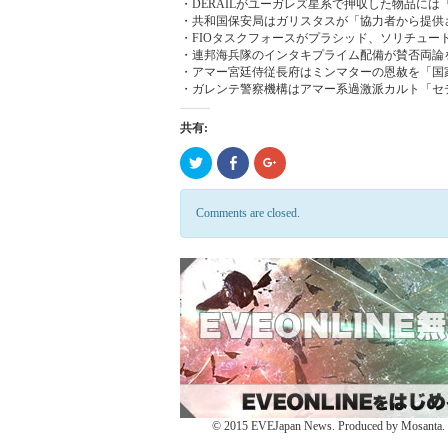
・DERAILがユーガレズ星系で押収した物品に
・共和国保安局はガリスタスが「協力者から提供
・FIOタスクフォースがプラシッド、ソリチュ
・連邦海兵隊のインタキプライム配備が賛否両論
・アマー宮廷侍従長府はミンマターの恩赦を「国
・ガレンテ警察機構はアマー系過激派カルト「セ
共有:
ク
Click
ク
リ
to
リ
ッ
share
ッ
ク
on
ク
し
Facebook
し
Comments are closed.
て
(新
て
Twitter
し
Google+
で
い
で
共
ウ
共
有
ィ
有
(新
ン
(新
し
ド
し
い
ウ
い
ウ
で
ウ
ィ
開
ィ
ン
き
ン
ド
ま
ド
ウ
す)
ウ
で
で
開
開
き
き
ま
ま
す)
す)
© 2015 EVEJapan News. Produced by Mosanta. De