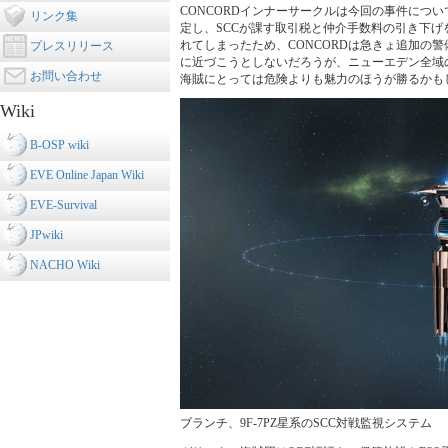
CONCORDインナーサークルは今回の事件につ
リンク集
定し、SCCが課す取引税と仲介手数料の引き下げ
れてしまったため、CONCORDは急きょ追加の
プレスリリース
に近づこうとしないだろうが、ニューエデン全域の
お問い合わせ
海賊にとっては危険よりも魅力のほうが勝るかも
Wiki
B-OSP wiki
EVE Online Japan Wiki
EVE-Survival
JPwiki
NACHO Wiki
ブランチ、9F-7PZ星系のSCC対戦監視システム