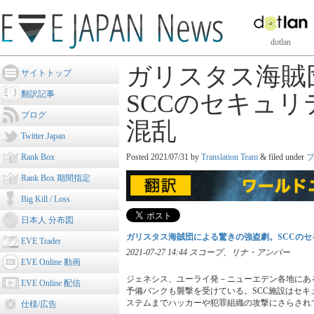
dotlan
ガリスタス海賊
サイトトップ
翻訳記事
SCCのセキュ
ブログ
混乱
Twitter Japan
Rank Box
Posted
2021/07/31
by
Translation Team
&
filed under
Rank Box 期間指定
Big Kill / Loss
日本人 分布図
ガリスタス海賊団による驚きの強盗劇。SCCの
EVE Trader
2021-07-27 14:44 スコープ、リナ・アンバー
EVE Online 動画
ジェネシス、ユーライ発－ニューエデン各地にあ
EVE Online 配信
予備バンクも襲撃を受けている。SCC施設はセキ
ステムまでハッカーや犯罪組織の攻撃にさらされ
仕様/広告