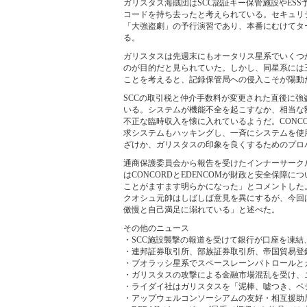
ガリスタス海賊団はSCC認証キー保管施設やES
コードを持ち去ったと考えられている。セキュリ
「大強盗劇」の予行演習であり、本番にむけてタ
る。
ガリスタスは先週末にもオータリス星系でいくつ
のが目的だと見られていた。しかし、同星系には三
ことを考えると、記録保管局への侵入こそが陽動
SCCの取引税と仲介手数料が変更された直後に
いる。システムが機能不全を起こすなか、相当な額
不正な臨時収入を懐に入れているようだ。CONC
求システムもハッキングし、一斉にシステムを使用
ざけか、ガリスタスの印象を良くするためのプロ
通商保護委員会から報告を受けたインナーサーク
はCONCORDとEDENCOMが財政と安全保
ことがますます明らかになった」とコメントした
クオシュ元帥はしばしば意見を異にするが、今回は
傲慢と自己満足に溺れている」と述べた。
その他のニュース
・SCC施設襲撃の報道を受けて銀行が口座を凍
・連邦証券取引所、部族証券取引所、帝国貿易登
・ブオラッシ星系でスペースレーンパトロールと
・ガリスタスの攻撃による金融市場混乱を受け、
・ライダイ社はガリスタスを「泥棒、嘘つき、ペ
・アップウェルコンソーシアムの友好・相互援助