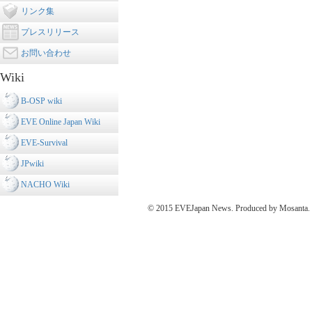
リンク集
プレスリリース
お問い合わせ
Wiki
B-OSP wiki
EVE Online Japan Wiki
EVE-Survival
JPwiki
NACHO Wiki
© 2015 EVEJapan News. Produced by Mosanta. De