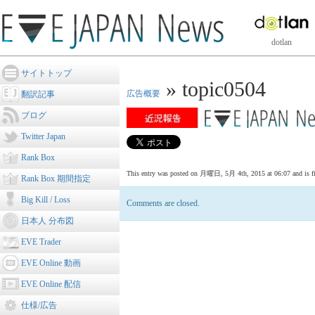
dotlan
サイトトップ
» topic0504
広告概要
翻訳記事
ブログ
Twitter Japan
Rank Box
This entry was posted on 月曜日, 5月 4th, 2015 at 06:07 and is file
Rank Box 期間指定
Big Kill / Loss
Comments are closed.
日本人 分布図
EVE Trader
EVE Online 動画
EVE Online 配信
仕様/広告