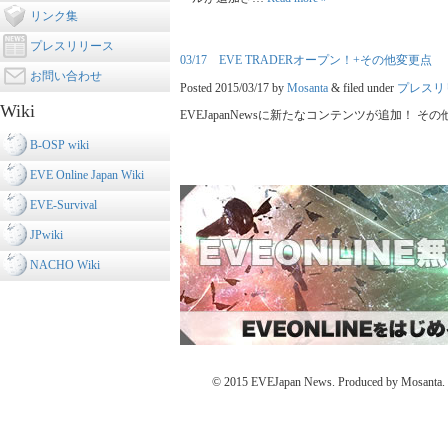
リンク集
プレスリリース
03/17 EVE TRADERオープン！+その他変更点
お問い合わせ
Posted
2015/03/17
by
Mosanta
&
filed under
プレスリ
Wiki
EVEJapanNewsに新たなコンテンツが追加！ その他前回の
B-OSP wiki
EVE Online Japan Wiki
EVE-Survival
JPwiki
NACHO Wiki
© 2015 EVEJapan News. Produced by Mosanta. De