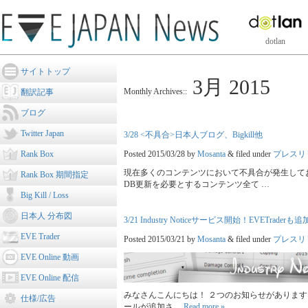
dotlan
サイトトップ
3月 2015
Monthly Archives::
翻訳記事
ブログ
Twitter Japan
3/28 <不具合>日本人ブログ、Bigkill他
Rank Box
Posted
2015/03/28
by
Mosanta
&
filed under
プレスリ
現在多くのコンテンツにおいて不具合が発生しており
Rank Box 期間指定
DB更新を必要とするコンテンツ全て …
Big Kill / Loss
日本人 分布図
3/21 Industry Noticeサービス開始！EVETraderも
EVE Trader
Posted
2015/03/21
by
Mosanta
&
filed under
プレスリ
EVE Online 動画
EVE Online 配信
みなさんこんにちは！ ２つのお知らせがあります。 ■In
仕様/広告
ールが追加さ…
Read more »