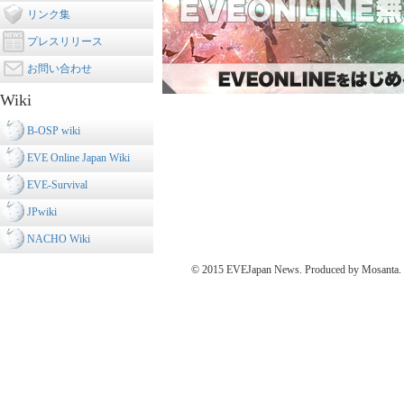
リンク集
プレスリリース
お問い合わせ
Wiki
B-OSP wiki
EVE Online Japan Wiki
EVE-Survival
JPwiki
NACHO Wiki
© 2015 EVEJapan News. Produced by Mosanta. De