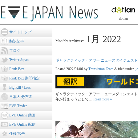
dotlan
サイトトップ
1月 2022
Monthly Archives::
翻訳記事
ブログ
Twitter Japan
ギャラクティック・アワー ニュースダイジェスト: 
Rank Box
Posted
2022/01/06
by
Translation Team
&
filed under
Rank Box 期間指定
Big Kill / Loss
ギャラクティック・アワー ニュースダイジェスト: YC
日本人 分布図
年が始まろうとして…
Read more »
EVE Trader
EVE Online 動画
EVE Online 配信
仕様/広告